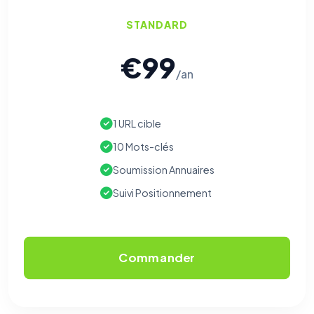
STANDARD
€99
/an
1 URL cible
10 Mots-clés
Soumission Annuaires
Suivi Positionnement
Commander