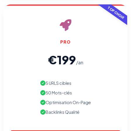
TOP CHOIX
PRO
€199
/an
5 URLS cibles
50 Mots-clés
Optimisation On-Page
Backlinks Qualité