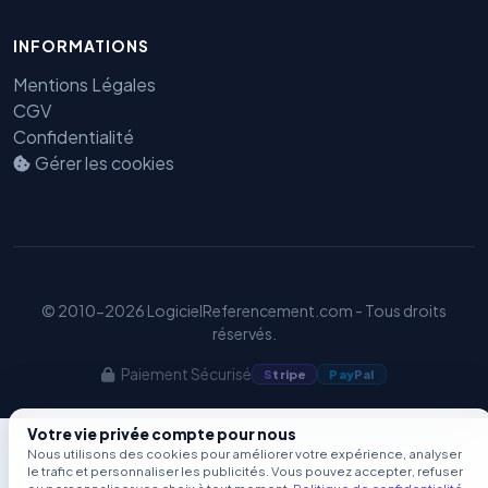
Benjamin — Agent IA SEO &
INFORMATIONS
GEO
Mentions Légales
CGV
Confidentialité
Gérer les cookies
© 2010-2026 LogicielReferencement.com - Tous droits
réservés.
Paiement Sécurisé
S
tripe
Pay
Pal
Votre vie privée compte pour nous
Nous utilisons des cookies pour améliorer votre expérience, analyser
le trafic et personnaliser les publicités. Vous pouvez accepter, refuser