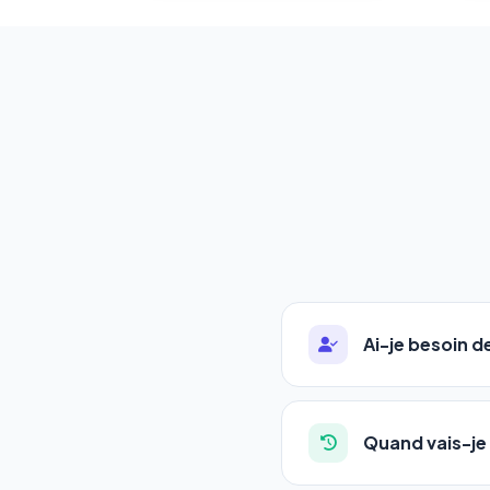
Ai-je besoin 
Absolument pas. Notre 
auto-entrepreneurs, P
Quand vais-je 
l'adresse de votre site,