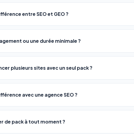
sateurs observent une amélioration de leur positionnement en
4 
rathon, pas un sprint — mais notre logiciel
accélère considér
différence entre SEO et GEO ?
isant les actions SEO et GEO 24h/24. Vous suivez l'évolution 
Optimization) vous positionne sur les moteurs classiques : Goo
 Optimization) va plus loin : il fait en sorte que les IA généra
ngagement ou une durée minimale ?
us citent comme référence dans leurs réponses. Notre logiciel e
 automatiquement.
ous nos packs sont résiliables à tout moment, directement depu
ontactant par téléphone (09 73 89 23 94) ou via le support en li
ncer plusieurs sites avec un seul pack ?
re liberté est totale.
e un nombre de sites différent :
différence avec une agence SEO ?
re en moyenne entre
500 et 3 000€/mois
, sans garantie de rés
0 URLs
vous donne accès aux mêmes leviers d'optimisation dès
99€/an
er de pack à tout moment ?
 URLs
, un support humain inclus, et une couverture SEO + GEO que l