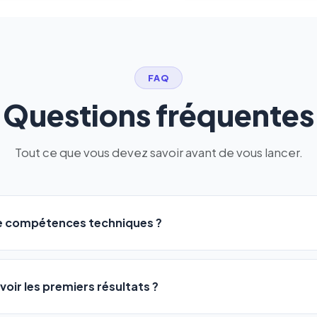
FAQ
Questions fréquentes
Tout ce que vous devez savoir avant de vous lancer.
de compétences techniques ?
logiciel a été conçu pour être accessible à
tous les profils
: a
ME ou agences. Pas de code, pas de configuration complexe —
voir les premiers résultats ?
 décrivez votre activité, et le logiciel gère tout en automatiqu