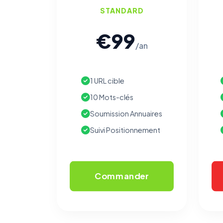
STANDARD
€99
/an
1 URL cible
10 Mots-clés
Soumission Annuaires
Suivi Positionnement
Commander