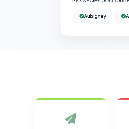
Aubigney
A