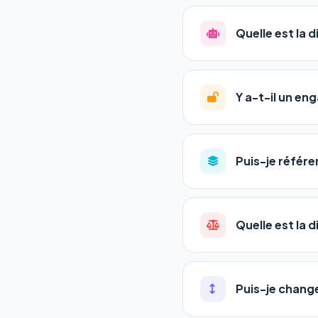
La plupart de nos utili
référencement est un ma
Quelle est la 
progression
en automat
votre tableau de bord.
Le
SEO
(Search Engine 
GEO
(Generative Engine
Y a-t-il un e
Gemini et Perplexity
vo
deux simultanément et
Aucun engagement.
T
en un clic, ou en nous c
Puis-je référe
pas de frais cachés. Vot
Oui ! Chaque pack couvr
Quelle est la 
•
Standard
→ 1 URL
•
Pro
→ jusqu'à 5 URLs
Une agence SEO factu
•
Premium
→ jusqu'à 1
les IA. Notre logiciel 
Puis-je chang
•
Agency
→ jusqu'à 50
visibles en temps réel
pas encore.