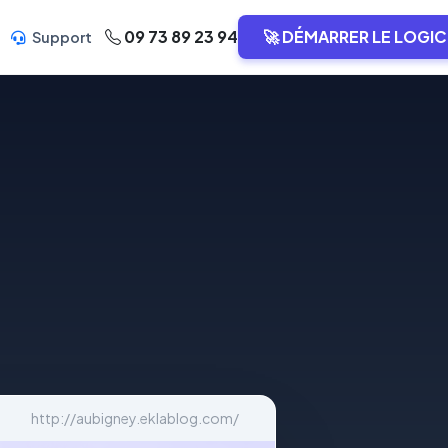
09 73 89 23 94
🚀 DÉMARRER LE LOGIC
Support
http://aubigney.eklablog.com/