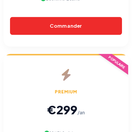
Commander
POPULAIRE
⚙️
Cookies essentiels
TOUJOURS ACTIF
PREMIUM
Nécessaires au fonctionnement du site : session, sécurité,
mémorisation de vos choix de consentement. Ils ne
peuvent pas être désactivés.
€299
/an
Cookies analytiques
Nous aident à comprendre comment vous utilisez le site
(pages visitées, durée de visite) pour l'améliorer. Données