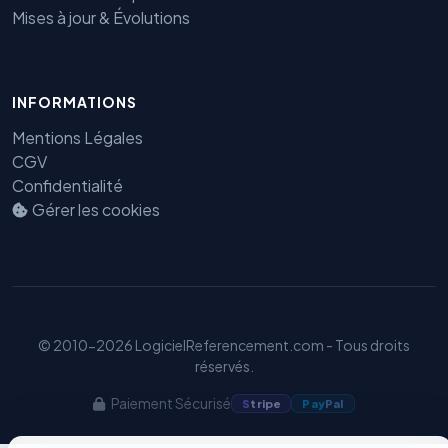
Mises à jour & Évolutions
Benjamin — Agent IA SEO &
INFORMATIONS
GEO
Mentions Légales
CGV
Confidentialité
Gérer les cookies
© 2010-2026 LogicielReferencement.com - Tous droits
réservés.
Paiement Sécurisé
S
tripe
Pay
Pal