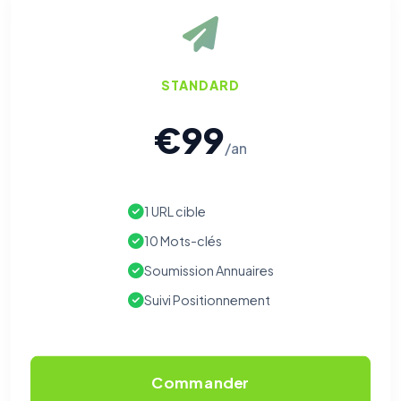
STANDARD
€99
/an
1 URL cible
10 Mots-clés
Soumission Annuaires
Suivi Positionnement
Commander