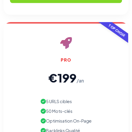
TOP CHOIX
PRO
€199
/an
5 URLS cibles
50 Mots-clés
Optimisation On-Page
Backlinks Qualité