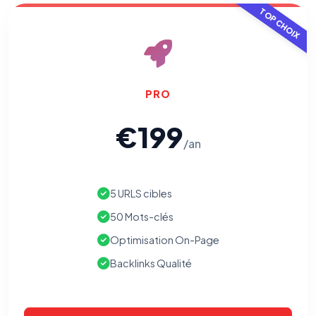
TOP CHOIX
PRO
€199
/an
5 URLS cibles
50 Mots-clés
Optimisation On-Page
Backlinks Qualité