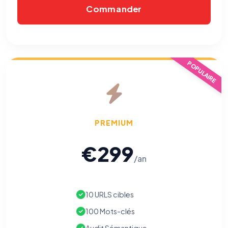
Commander
POPULAIRE
PREMIUM
€299
/an
10 URLS cibles
100 Mots-clés