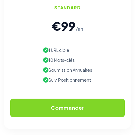
STANDARD
€99
/an
1 URL cible
10 Mots-clés
Soumission Annuaires
Suivi Positionnement
Commander