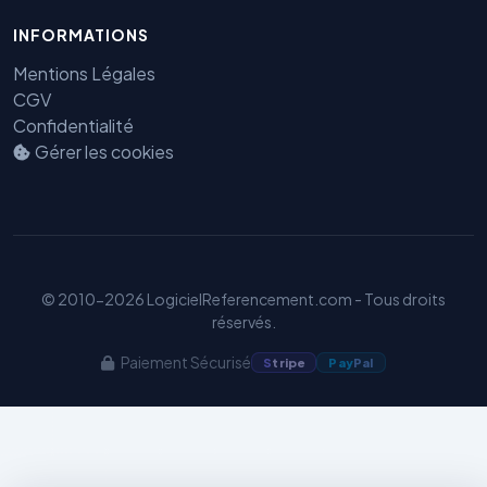
INFORMATIONS
Mentions Légales
CGV
Benjamin — Agent IA SEO &
Confidentialité
GEO
Gérer les cookies
© 2010-2026 LogicielReferencement.com - Tous droits
réservés.
Paiement Sécurisé
S
tripe
Pay
Pal