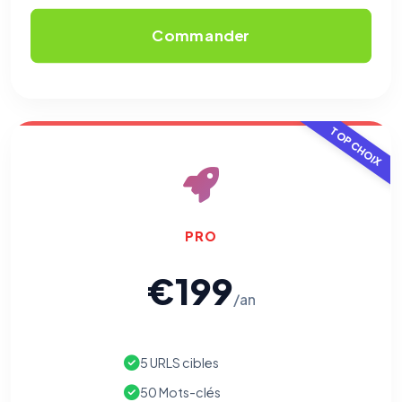
Commander
TOP CHOIX
PRO
€199
/an
5 URLS cibles
50 Mots-clés