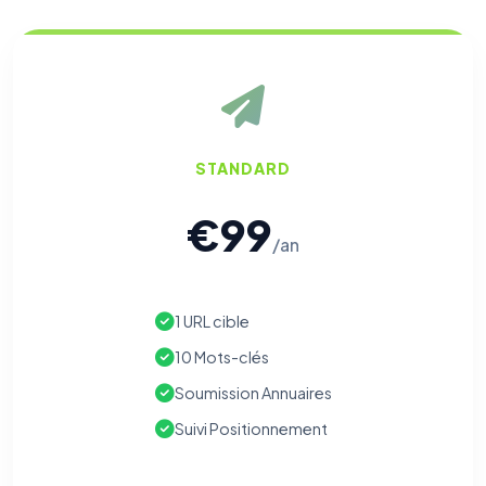
STANDARD
€99
/an
1 URL cible
10 Mots-clés
Soumission Annuaires
Suivi Positionnement