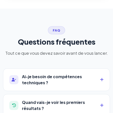
FAQ
Questions fréquentes
Tout ce que vous devez savoir avant de vous lancer.
Ai-je besoin de compétences
techniques ?
Absolument pas. Notre logiciel a été conçu pour
être accessible à
tous les profils
: artisans,
Quand vais-je voir les premiers
commerçants, auto-entrepreneurs, PME ou
résultats ?