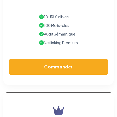
Nous aident à comprendre comment vous utilisez le site
(pages visitées, durée de visite) pour l'améliorer. Données
anonymisées via Google Analytics.
10 URLS cibles
Cookies marketing
100 Mots-clés
Permettent d'afficher des publicités pertinentes et de
mesurer l'efficacité de nos campagnes (Google Ads,
Audit Sémantique
Meta/Facebook). Vous pouvez les refuser sans impact sur
votre navigation.
Netlinking Premium
Traceurs des courriels
HORS SITE WEB
Les e-mails peuvent contenir un pixel d'ouverture et des liens
traçants (Art. 82 loi Informatique et Libertés ; recommandation CNIL
Commander
pixels 2026 / FAQ juillet 2026).
Ce suivi n'est pas géré par ce
bandeau cookies
(cadre distinct du site web). Pour vous y
opposer : utilisez le
lien dédié en pied de chaque courriel
(« Pour
vous opposer à ce suivi ») — sans vous désinscrire des envois — ou
écrivez à
contact@logicielreferencement.com
. Détail :
Politique de
confidentialité
(section Traceurs dans les Courriels).