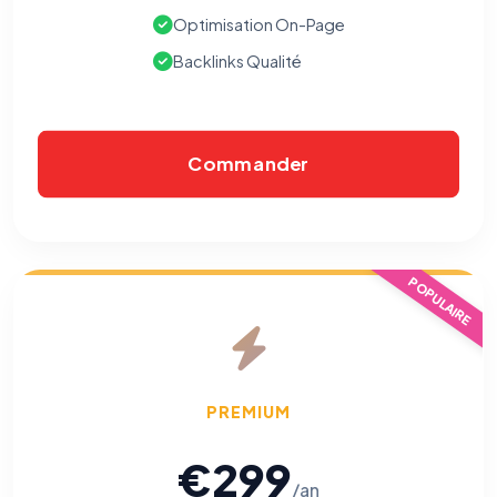
Optimisation On-Page
Backlinks Qualité
Commander
POPULAIRE
⚙️
Cookies essentiels
TOUJOURS ACTIF
Nécessaires au fonctionnement du site : session, sécurité,
mémorisation de vos choix de consentement. Ils ne
PREMIUM
peuvent pas être désactivés.
€299
Cookies analytiques
/an