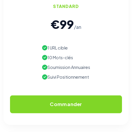
STANDARD
€99
/an
1 URL cible
10 Mots-clés
⚙️
Soumission Annuaires
Suivi Positionnement
Cookies essentiels
TOUJOURS ACTIF
Nécessaires au fonctionnement du site : session, sécurité,
mémorisation de vos choix de consentement. Ils ne
peuvent pas être désactivés.
Commander
Cookies analytiques
Nous aident à comprendre comment vous utilisez le site
(pages visitées, durée de visite) pour l'améliorer. Données
anonymisées via Google Analytics.