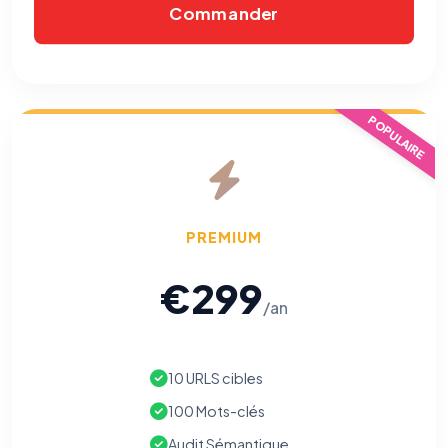
Commander
POPULAIRE
PREMIUM
€299
/an
10 URLS cibles
100 Mots-clés
Audit Sémantique