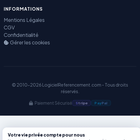
INFORMATIONS
Benjamin — Agent IA SEO &
Mentions Légales
GEO
CGV
Confidentialité
Gérer les cookies
© 2010-2026 LogicielReferencement.com - Tous droits
réservés.
Paiement Sécurisé
S
tripe
Pay
Pal
Votre vie privée compte pour nous