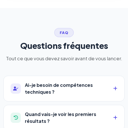
FAQ
Questions fréquentes
Tout ce que vous devez savoir avant de vous lancer.
Ai-je besoin de compétences
techniques ?
Absolument pas. Notre logiciel a été conçu pour
être accessible à
tous les profils
: artisans,
Quand vais-je voir les premiers
commerçants, auto-entrepreneurs, PME ou
résultats ?
agences. Pas de code, pas de configuration