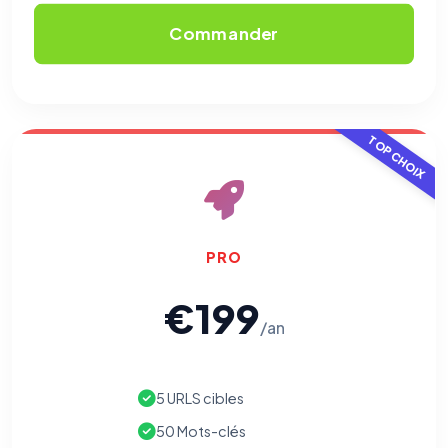
Commander
TOP CHOIX
PRO
€199
/an
5 URLS cibles
50 Mots-clés