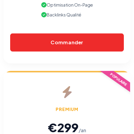
Optimisation On-Page
Backlinks Qualité
Commander
POPULAIRE
⚙️
Cookies essentiels
TOUJOURS ACTIF
Nécessaires au fonctionnement du site : session, sécurité,
mémorisation de vos choix de consentement. Ils ne
PREMIUM
peuvent pas être désactivés.
€299
Cookies analytiques
/an