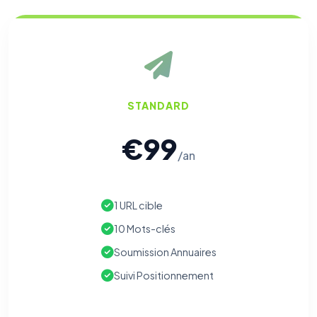
STANDARD
€99
/an
1 URL cible
10 Mots-clés
Soumission Annuaires
Suivi Positionnement