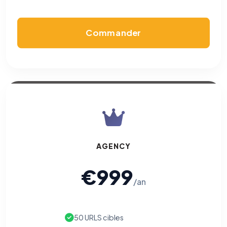
Commander
AGENCY
€999
/an
50 URLS cibles