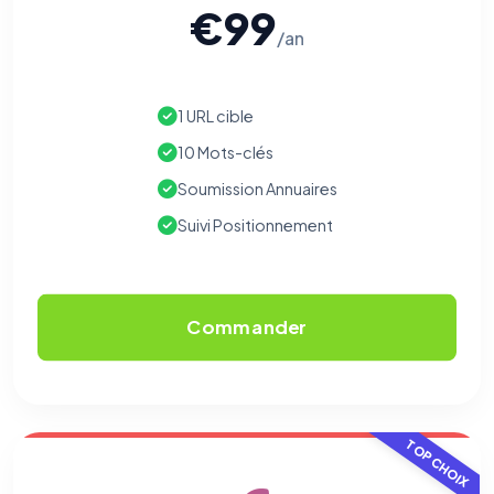
€99
/an
1 URL cible
10 Mots-clés
Soumission Annuaires
Suivi Positionnement
Commander
TOP CHOIX