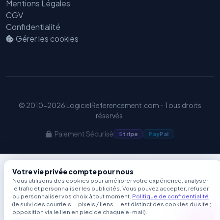
Mentions Légales
CGV
Confidentialité
Gérer les cookies
© 2010-2026 LogicielReferencement.com - Tous droits
réservés.
Paiement Sécurisé
S
tripe
Pay
Pal
Votre vie privée compte pour nous
Nous utilisons des cookies pour améliorer votre expérience, analyser
le trafic et personnaliser les publicités. Vous pouvez accepter, refuser
ou personnaliser vos choix à tout moment.
Politique de confidentialité
(le suivi des courriels — pixels / liens — est distinct des cookies du site ;
opposition via le lien en pied de chaque e-mail).