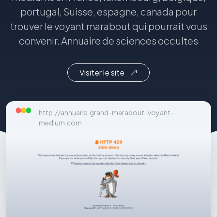
portugal, Suisse, espagne, canada pour
trouver le voyant marabout qui pourrait vous
convenir. Annuaire de sciences occultes
Visiter le site
http://annuaire.grand-marabout-voyant-
medium.com