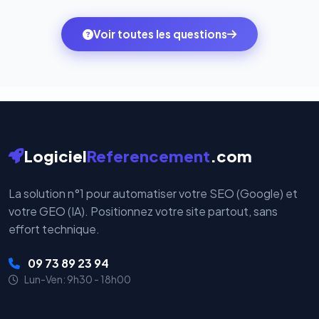
quelques clics vers le pack qui correspond à vos
des systèmes de paiement les plus sécurisés au
ambitions du moment — sans perdre vos données ni
monde. Vos données bancaires ne transitent jamais
Voir toutes les questions
votre historique.
par nos serveurs — elles sont gérées directement et
cryptées par ces plateformes certifiées PCI DSS.
Logiciel
Referencement
.com
La solution n°1 pour automatiser votre SEO (Google) et
votre GEO (IA). Positionnez votre site partout, sans
effort technique.
09 73 89 23 94
Lun-Ven: 9h30 - 18h00