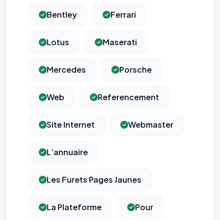
Bentley
Ferrari
Lotus
Maserati
Mercedes
Porsche
Web
Referencement
Site Internet
Webmaster
L’annuaire
Les Furets Pages Jaunes
⚙️
La Plateforme
Pour