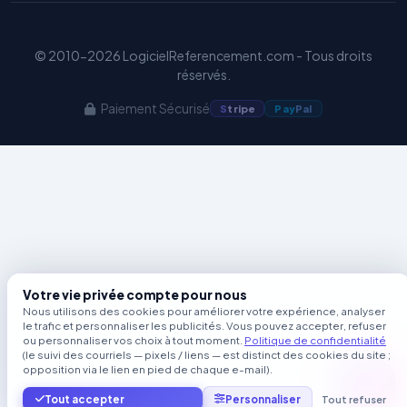
© 2010-2026 LogicielReferencement.com - Tous droits
réservés.
Paiement Sécurisé
S
tripe
Pay
Pal
Votre vie privée compte pour nous
Nous utilisons des cookies pour améliorer votre expérience, analyser
le trafic et personnaliser les publicités. Vous pouvez accepter, refuser
ou personnaliser vos choix à tout moment.
Politique de confidentialité
(le suivi des courriels — pixels / liens — est distinct des cookies du site ;
opposition via le lien en pied de chaque e-mail).
Tout accepter
Personnaliser
Tout refuser