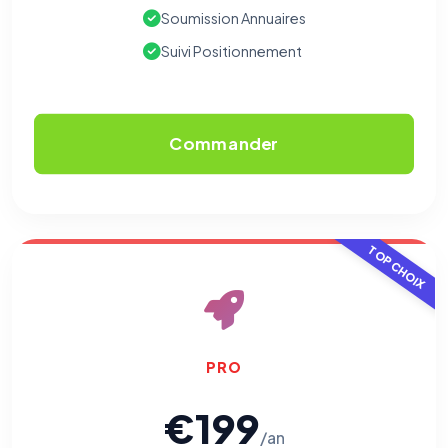
Soumission Annuaires
Suivi Positionnement
Commander
TOP CHOIX
PRO
€199
/an