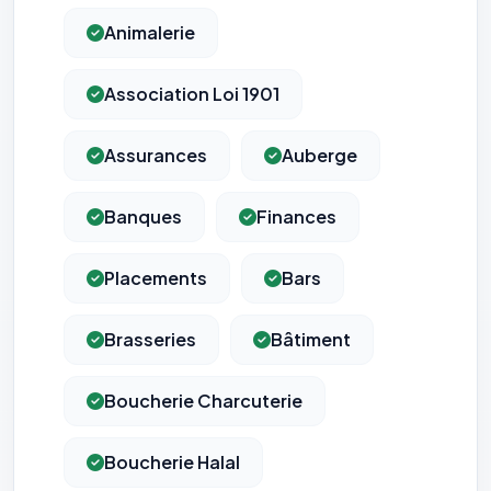
confidentialité
(section Traceurs dans les Courriels).
Animalerie
Association Loi 1901
Assurances
Auberge
Banques
Finances
Placements
Bars
Brasseries
Bâtiment
Boucherie Charcuterie
Boucherie Halal