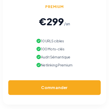
PREMIUM
€299
/an
10 URLS cibles
100 Mots-clés
Audit Sémantique
Netlinking Premium
Commander