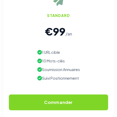
STANDARD
€99
/an
1 URL cible
10 Mots-clés
Soumission Annuaires
Suivi Positionnement
Commander