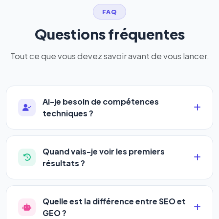
FAQ
Questions fréquentes
Tout ce que vous devez savoir avant de vous lancer.
Ai-je besoin de compétences
techniques ?
Absolument pas. Notre logiciel a été conçu pour
être accessible à
tous les profils
: artisans,
Quand vais-je voir les premiers
commerçants, auto-entrepreneurs, PME ou
résultats ?
agences. Pas de code, pas de configuration
La plupart de nos utilisateurs observent une
complexe — vous renseignez l'adresse de votre
amélioration de leur positionnement en
4 à 6
site, décrivez votre activité, et le logiciel gère tout
Quelle est la différence entre SEO et
semaines
. Le référencement est un marathon, pas
en automatique 24h/24.
GEO ?