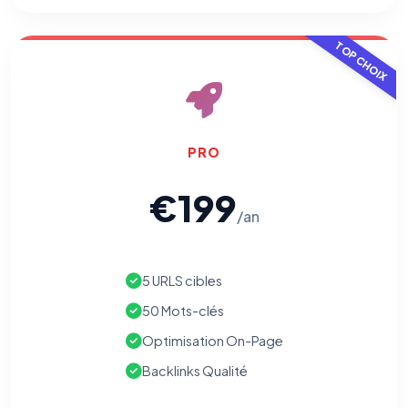
TOP CHOIX
PRO
€199
/an
5 URLS cibles
50 Mots-clés
Optimisation On-Page
Backlinks Qualité