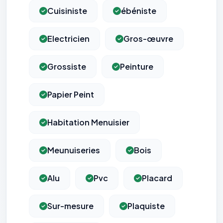
Cuisiniste
ébéniste
Electricien
Gros-œuvre
Grossiste
Peinture
Papier Peint
Habitation Menuisier
Meunuiseries
Bois
Alu
Pvc
Placard
Sur-mesure
Plaquiste