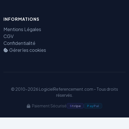
INFORMATIONS
Mentions Légales
CGV
Confidentialité
Gérer les cookies
Benjamin — Agent IA SEO &
GEO
© 2010-2026 LogicielReferencement.com - Tous droits
réservés.
Paiement Sécurisé
S
tripe
Pay
Pal