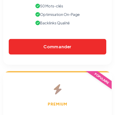
50 Mots-clés
Optimisation On-Page
Backlinks Qualité
Commander
⚙️
POPULAIRE
Cookies essentiels
TOUJOURS ACTIF
Nécessaires au fonctionnement du site : session, sécurité,
mémorisation de vos choix de consentement. Ils ne
peuvent pas être désactivés.
PREMIUM