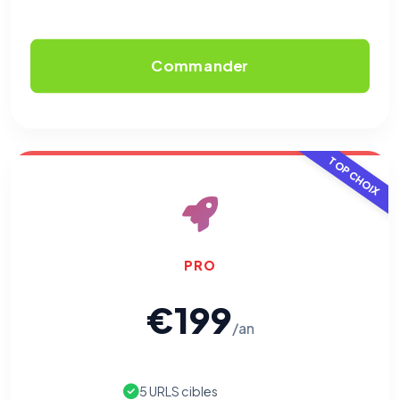
Commander
TOP CHOIX
PRO
€199
/an
5 URLS cibles