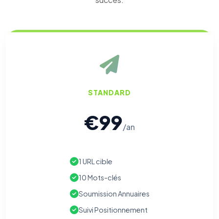
STANDARD
€99
/an
1 URL cible
10 Mots-clés
Soumission Annuaires
Suivi Positionnement