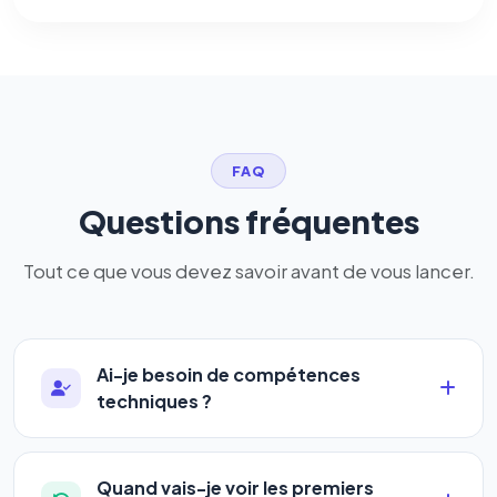
FAQ
Questions fréquentes
Tout ce que vous devez savoir avant de vous lancer.
Ai-je besoin de compétences
techniques ?
Absolument pas. Notre logiciel a été conçu pour
être accessible à
tous les profils
: artisans,
Quand vais-je voir les premiers