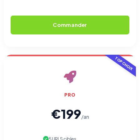
Commander
TOP CHOIX
PRO
€199
/an
5 URLS cibles