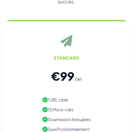
succès.
STANDARD
€99
/an
1 URL cible
10 Mots-clés
Soumission Annuaires
Suivi Positionnement