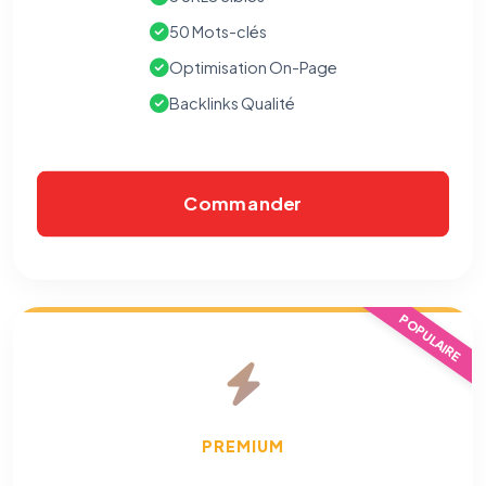
50 Mots-clés
Optimisation On-Page
Backlinks Qualité
Commander
⚙️
POPULAIRE
Cookies essentiels
TOUJOURS ACTIF
Nécessaires au fonctionnement du site : session, sécurité,
mémorisation de vos choix de consentement. Ils ne
peuvent pas être désactivés.
PREMIUM