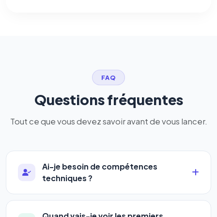
FAQ
Questions fréquentes
Tout ce que vous devez savoir avant de vous lancer.
Ai-je besoin de compétences
techniques ?
Absolument pas. Notre logiciel a été conçu pour
être accessible à
tous les profils
: artisans,
Quand vais-je voir les premiers