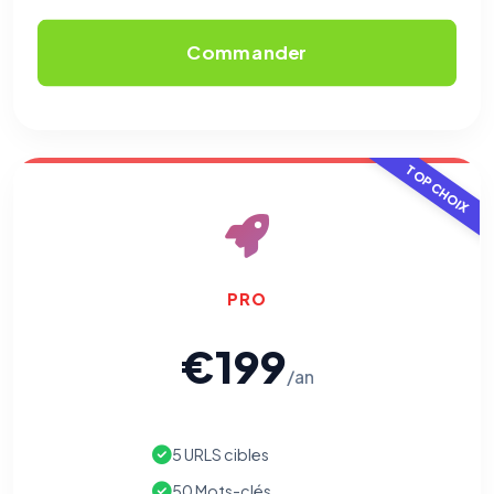
Traceurs des courriels
HORS SITE WEB
Les e-mails peuvent contenir un pixel d'ouverture et des liens
Commander
traçants (Art. 82 loi Informatique et Libertés ; recommandation CNIL
pixels 2026 / FAQ juillet 2026).
Ce suivi n'est pas géré par ce
bandeau cookies
(cadre distinct du site web). Pour vous y
opposer : utilisez le
lien dédié en pied de chaque courriel
(« Pour
vous opposer à ce suivi ») — sans vous désinscrire des envois — ou
écrivez à
contact@logicielreferencement.com
. Détail :
Politique de
confidentialité
(section Traceurs dans les Courriels).
TOP CHOIX
PRO
€199
/an
5 URLS cibles
50 Mots-clés