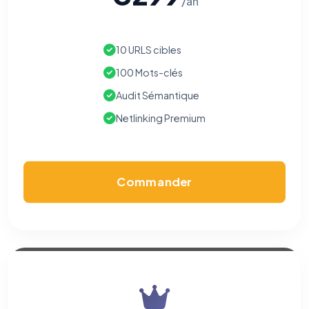
/an
10 URLS cibles
100 Mots-clés
Audit Sémantique
Netlinking Premium
Commander