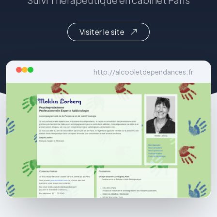
Visiter le site
http://alcooletdependances.fr