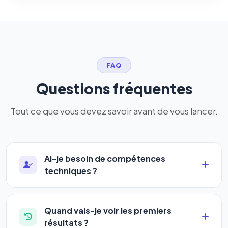
FAQ
Questions fréquentes
Tout ce que vous devez savoir avant de vous lancer.
Ai-je besoin de compétences
techniques ?
Absolument pas. Notre logiciel a été conçu pour
être accessible à
tous les profils
: artisans,
Quand vais-je voir les premiers
commerçants, auto-entrepreneurs, PME ou
résultats ?