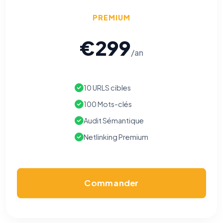
PREMIUM
€299
/an
10 URLS cibles
100 Mots-clés
Audit Sémantique
Netlinking Premium
Commander