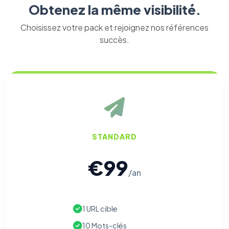
Obtenez la même visibilité.
Choisissez votre pack et rejoignez nos références
succès.
⚙️
Cookies essentiels
TOUJOURS ACTIF
Nécessaires au fonctionnement du site : session, sécurité,
mémorisation de vos choix de consentement. Ils ne
peuvent pas être désactivés.
STANDARD
Cookies analytiques
€99
Nous aident à comprendre comment vous utilisez le site
(pages visitées, durée de visite) pour l'améliorer. Données
/an
anonymisées via Google Analytics.
Cookies marketing
1 URL cible
Permettent d'afficher des publicités pertinentes et de
mesurer l'efficacité de nos campagnes (Google Ads,
10 Mots-clés