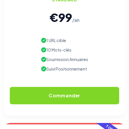
€99
/an
1 URL cible
10 Mots-clés
Soumission Annuaires
Suivi Positionnement
Commander