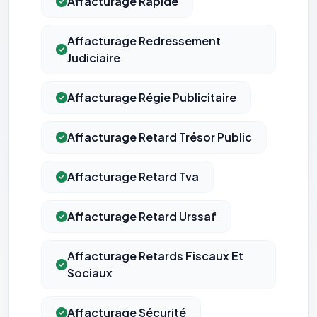
Affacturage Rapide
Affacturage Redressement
Judiciaire
Affacturage Régie Publicitaire
Affacturage Retard Trésor Public
Affacturage Retard Tva
⚙️
Affacturage Retard Urssaf
Cookies essentiels
TOUJOURS ACTIF
Nécessaires au fonctionnement du site : session, sécurité,
mémorisation de vos choix de consentement. Ils ne
Affacturage Retards Fiscaux Et
peuvent pas être désactivés.
Sociaux
Cookies analytiques
Affacturage Sécurité
Nous aident à comprendre comment vous utilisez le site