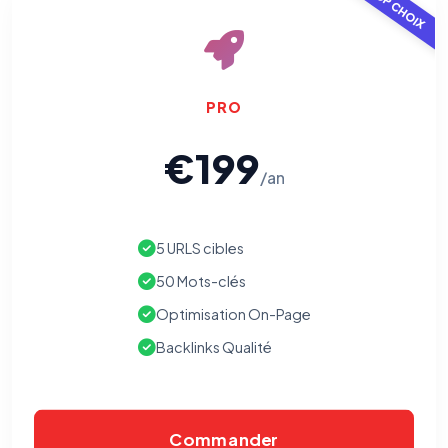
TOP CHOIX
PRO
€199
/an
5 URLS cibles
50 Mots-clés
Optimisation On-Page
Backlinks Qualité
Commander