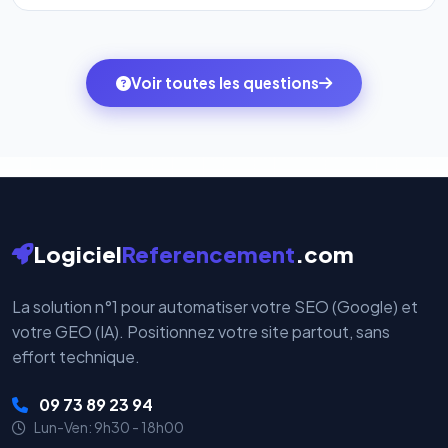
l'onglet
« Migrer votre pack »
pour basculer en
Totalement. Nous utilisons
Stripe
et
PayPal
, deux
quelques clics vers le pack qui correspond à vos
des systèmes de paiement les plus sécurisés au
ambitions du moment — sans perdre vos données ni
monde. Vos données bancaires ne transitent jamais
Voir toutes les questions
votre historique.
par nos serveurs — elles sont gérées directement et
cryptées par ces plateformes certifiées PCI DSS.
Logiciel
Referencement
.com
La solution n°1 pour automatiser votre SEO (Google) et
votre GEO (IA). Positionnez votre site partout, sans
effort technique.
09 73 89 23 94
Lun-Ven: 9h30 - 18h00