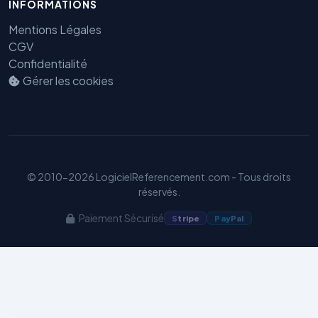
INFORMATIONS
Mentions Légales
CGV
Confidentialité
Gérer les cookies
Benjamin — Agent IA SEO &
GEO
© 2010-2026 LogicielReferencement.com - Tous droits
réservés.
Paiement Sécurisé
S
tripe
Pay
Pal