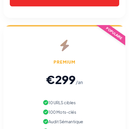
POPULAIRE
PREMIUM
€299
/an
10 URLS cibles
100 Mots-clés
Audit Sémantique