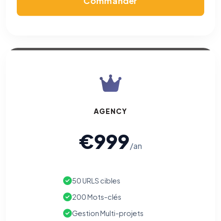
Commander
AGENCY
€999
/an
50 URLS cibles
200 Mots-clés
Gestion Multi-projets