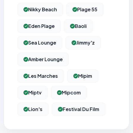
Nikky Beach
Plage 55
Eden Plage
Baoli
Sea Lounge
Jimmy'z
Amber Lounge
Les Marches
Mipim
Miptv
Mipcom
Lion's
Festival Du Film