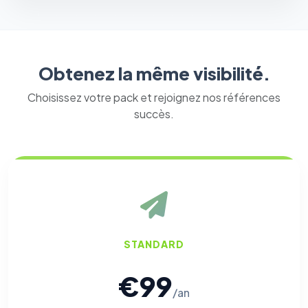
vous opposer à ce suivi ») — sans vous désinscrire des envois — ou
écrivez à
contact@logicielreferencement.com
. Détail :
Politique de
confidentialité
(section Traceurs dans les Courriels).
Obtenez la même visibilité.
Choisissez votre pack et rejoignez nos références
succès.
STANDARD
€99
/an