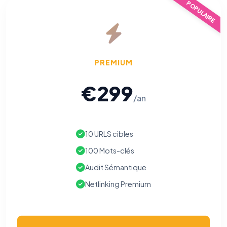
POPULAIRE
PREMIUM
€299
/an
10 URLS cibles
100 Mots-clés
Audit Sémantique
Netlinking Premium