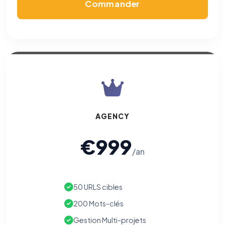
Commander
AGENCY
€999
/an
50 URLS cibles
200 Mots-clés
Gestion Multi-projets