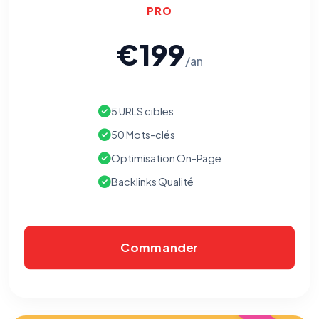
PRO
€199
/an
5 URLS cibles
50 Mots-clés
Optimisation On-Page
Backlinks Qualité
Commander