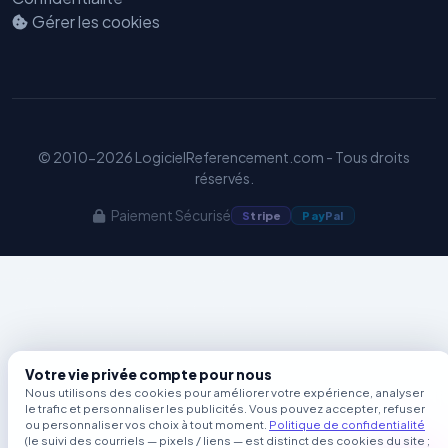
Benjamin — Agent IA SEO &
Gérer les cookies
GEO
© 2010-2026 LogicielReferencement.com - Tous droits
réservés.
Paiement Sécurisé
S
tripe
Pay
Pal
Votre vie privée compte pour nous
Nous utilisons des cookies pour améliorer votre expérience, analyser
le trafic et personnaliser les publicités. Vous pouvez accepter, refuser
ou personnaliser vos choix à tout moment.
Politique de confidentialité
(le suivi des courriels — pixels / liens — est distinct des cookies du site ;