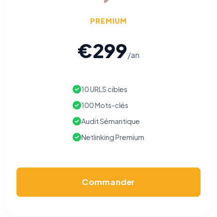
PREMIUM
€299
/an
10 URLS cibles
100 Mots-clés
Audit Sémantique
Netlinking Premium
Commander