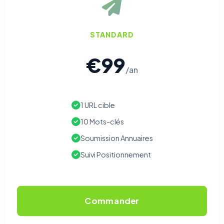
STANDARD
€99
/an
1 URL cible
10 Mots-clés
Soumission Annuaires
Suivi Positionnement
Commander