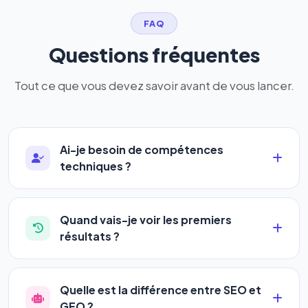
FAQ
Questions fréquentes
Tout ce que vous devez savoir avant de vous lancer.
Ai-je besoin de compétences
techniques ?
Absolument pas. Notre logiciel a été conçu pour
être accessible à
tous les profils
: artisans,
Quand vais-je voir les premiers
commerçants, auto-entrepreneurs, PME ou
résultats ?
agences. Pas de code, pas de configuration
La plupart de nos utilisateurs observent une
complexe — vous renseignez l'adresse de votre
amélioration de leur positionnement en
4 à 6
site, décrivez votre activité, et le logiciel gère tout
Quelle est la différence entre SEO et
semaines
. Le référencement est un marathon, pas
en automatique 24h/24.
GEO ?