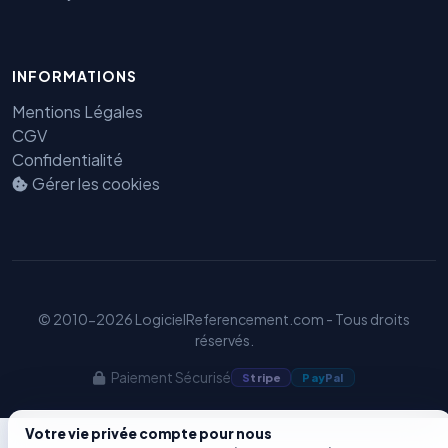
Benjamin — Agent IA SEO &
INFORMATIONS
GEO
Mentions Légales
CGV
Confidentialité
Gérer les cookies
© 2010-2026 LogicielReferencement.com - Tous droits
réservés.
Paiement Sécurisé
S
tripe
Pay
Pal
Votre vie privée compte pour nous