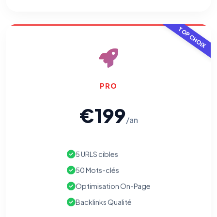
TOP CHOIX
PRO
€199
/an
5 URLS cibles
50 Mots-clés
Optimisation On-Page
Backlinks Qualité