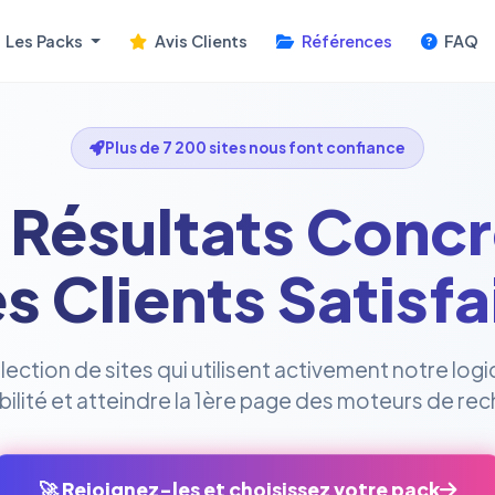
Les Packs
Avis Clients
Références
FAQ
Plus de 7 200 sites nous font confiance
 Résultats Concr
s Clients Satisfa
ction de sites qui utilisent activement notre logi
sibilité et atteindre la 1ère page des moteurs de re
🚀 Rejoignez-les et choisissez votre pack