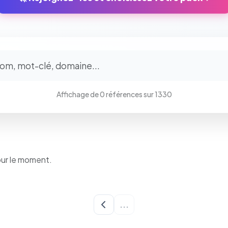
⚙️
Cookies essentiels
TOUJOURS ACTIF
Affichage de 0 références sur 1330
Nécessaires au fonctionnement du site : session, sécurité,
mémorisation de vos choix de consentement. Ils ne peuvent
pas être désactivés.
Cookies analytiques
our le moment.
Nous aident à comprendre comment vous utilisez le site
(pages visitées, durée de visite) pour l'améliorer. Données
anonymisées via Google Analytics.
...
Cookies marketing
Permettent d'afficher des publicités pertinentes et de