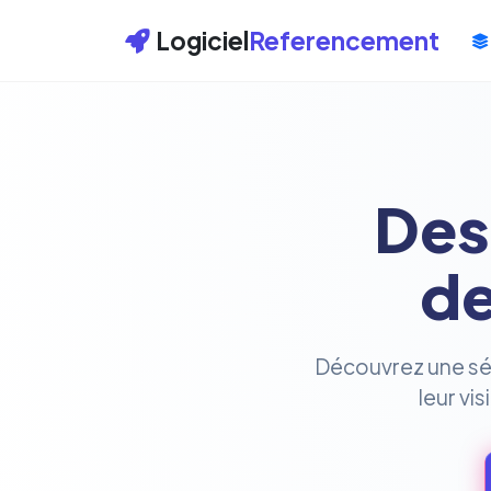
Logiciel
Referencement
Des
de
Découvrez une séle
leur vi