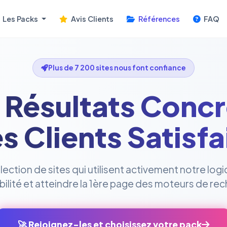
Les Packs
Avis Clients
Références
FAQ
Plus de 7 200 sites nous font confiance
 Résultats Concr
s Clients Satisfa
ction de sites qui utilisent activement notre logi
sibilité et atteindre la 1ère page des moteurs de re
🚀 Rejoignez-les et choisissez votre pack