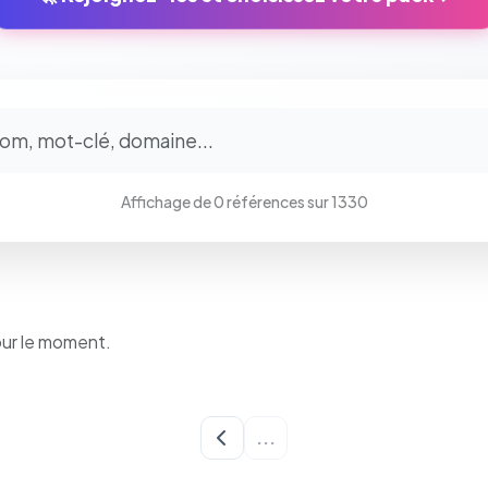
⚙️
Cookies essentiels
TOUJOURS ACTIF
Affichage de 0 références sur 1330
Nécessaires au fonctionnement du site : session, sécurité,
mémorisation de vos choix de consentement. Ils ne peuvent
pas être désactivés.
Cookies analytiques
our le moment.
Nous aident à comprendre comment vous utilisez le site
(pages visitées, durée de visite) pour l'améliorer. Données
anonymisées via Google Analytics.
...
Cookies marketing
Permettent d'afficher des publicités pertinentes et de