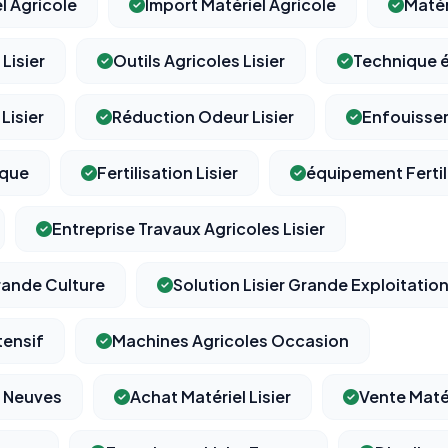
l Agricole
Import Matériel Agricole
Matér
Lisier
Outils Agricoles Lisier
Technique é
Lisier
Réduction Odeur Lisier
Enfouissem
ique
Fertilisation Lisier
équipement Fertil
Entreprise Travaux Agricoles Lisier
rande Culture
Solution Lisier Grande Exploitatio
tensif
Machines Agricoles Occasion
s Neuves
Achat Matériel Lisier
Vente Matér