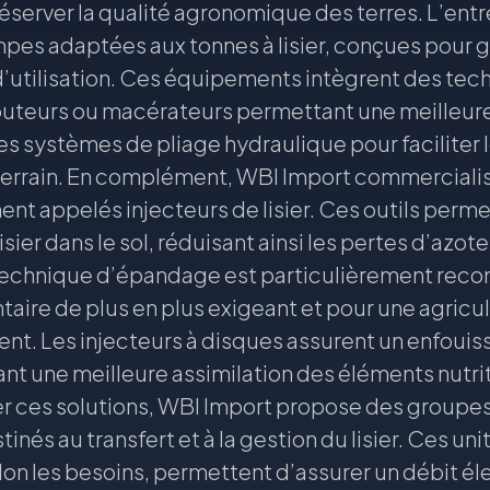
éserver la qualité agronomique des terres. L’ent
es adaptées aux tonnes à lisier, conçues pour g
té d’utilisation. Ces équipements intègrent des t
uteurs ou macérateurs permettant une meilleure 
 des systèmes de pliage hydraulique pour faciliter l
errain. En complément, WBI Import commerciali
nt appelés injecteurs de lisier. Ces outils perm
sier dans le sol, réduisant ainsi les pertes d’azot
technique d’épandage est particulièrement re
aire de plus en plus exigeant et pour une agric
ent. Les injecteurs à disques assurent un enfouis
t une meilleure assimilation des éléments nutriti
r ces solutions, WBI Import propose des grou
inés au transfert et à la gestion du lisier. Ces u
lon les besoins, permettent d’assurer un débit él