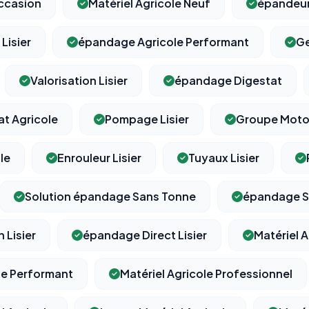
Occasion
Matériel Agricole Neuf
épandeur 
Lisier
épandage Agricole Performant
Ge
Valorisation Lisier
épandage Digestat
t Agricole
Pompage Lisier
Groupe Moto
le
Enrouleur Lisier
Tuyaux Lisier
Solution épandage Sans Tonne
épandage S
 Lisier
épandage Direct Lisier
Matériel 
le Performant
Matériel Agricole Professionnel