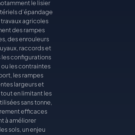
 notamment le lisier
atériels d’épandage
 travaux agricoles
mment des rampes
s, des enrouleurs
tuyaux, raccords et
 les configurations
l ou les contraintes
ort, les rampes
ntes largeurs et
tout en limitant les
ilisées sans tonne,
èrement efficaces
t à améliorer
es sols, un enjeu