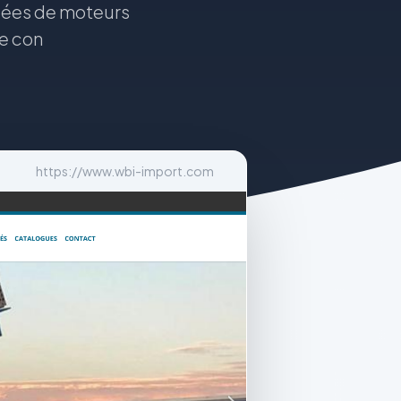
ipées de moteurs
e con
https://www.wbi-import.com