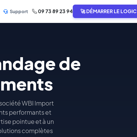
09 73 89 23 94
🚀 DÉMARRER LE LOGIC
Support
pandage de
pements
a société WBI Import
nts performants et
tise pointue et à un
solutions complètes