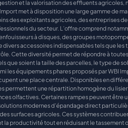
estion et la valorisation des effluents agricoles,
I Import met à disposition une large gamme de m
ns des exploitants agricoles, des entreprises de
ofessionnels du secteur. L’offre comprend nota
enfouisseurs à disques, des groupes motopompe
e divers accessoires indispensables tels que les 
le. Cette diversité permet de répondre à toutes
ls que soient la taille des parcelles, le type de so
rmi les équipements phares proposés par WBI Imp
pent une place centrale. Disponibles en différe
es permettent une répartition homogène du lisier 
ances olfactives. Certaines rampes peuvent être ut
s solutions modernes d’épandage direct particuli
ndes surfaces agricoles. Ces systèmes contribuen
t la productivité tout en réduisant le tassement d