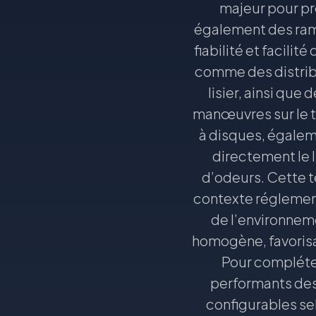
majeur pour pr
également des ramp
fiabilité et facili
comme des distrib
lisier, ainsi que
manœuvres sur le t
à disques, égaleme
directement le li
d’odeurs. Cette 
contexte réglement
de l’environnem
homogène, favorisan
Pour compléte
performants dest
configurables se