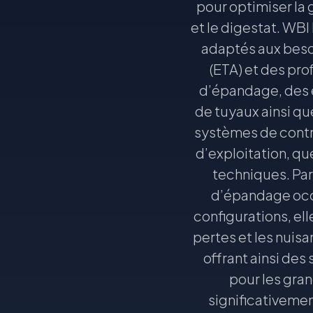
pour optimiser la g
et le digestat. WB
adaptés aux besoi
(ETA) et des pr
d’épandage, des 
de tuyaux ainsi qu
systèmes de contrô
d’exploitation, que
techniques. Pa
d’épandage occu
configurations, ell
pertes et les nuis
offrant ainsi de
pour les gra
significativemen