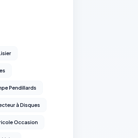
isier
ves
pe Pendillards
jecteur à Disques
icole Occasion