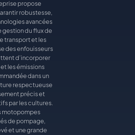
reprise propose
arantir robustesse,
echnologies avancées
gestion du flux de
e transport et les
se des enfouisseurs
ettent d’incorporer
e et les émissions
commandée dans un
ulture respectueuse
sement précis et
fs par les cultures.
pes motopompes
nités de pompage,
evé et une grande