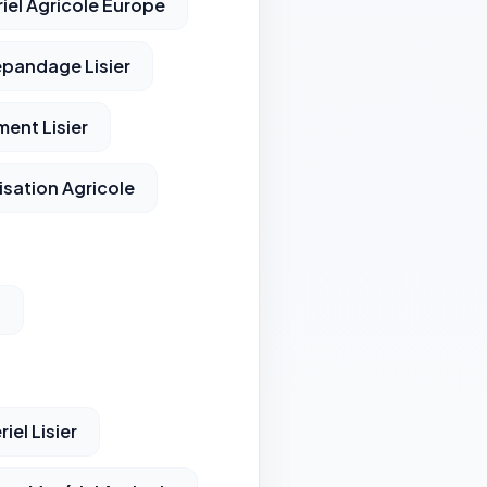
iel Agricole Europe
pandage Lisier
ent Lisier
isation Agricole
n
iel Lisier