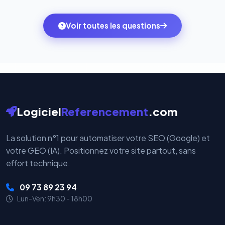
quelques clics vers le pack qui correspond à vos
des systèmes de paiement les plus sécurisés au
ambitions du moment — sans perdre vos données ni
monde. Vos données bancaires ne transitent jamais
Voir toutes les questions
votre historique.
par nos serveurs — elles sont gérées directement et
cryptées par ces plateformes certifiées PCI DSS.
Logiciel
Referencement
.com
La solution n°1 pour automatiser votre SEO (Google) et
votre GEO (IA). Positionnez votre site partout, sans
effort technique.
09 73 89 23 94
Lun-Ven: 9h30 - 18h00