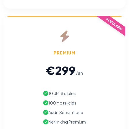
POPULAIRE
PREMIUM
€299
/an
10 URLS cibles
100 Mots-clés
Audit Sémantique
Netlinking Premium