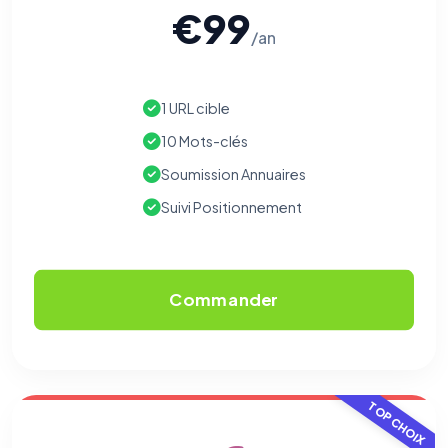
€99
/an
1 URL cible
10 Mots-clés
Soumission Annuaires
Suivi Positionnement
Commander
TOP CHOIX