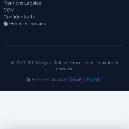
Mentions Légales
CGV
Confidentialité
Gérer les cookies
Benjamin — Agent IA SEO &
GEO
© 2010-2026 LogicielReferencement.com - Tous droits
réservés.
Paiement Sécurisé
S
tripe
Pay
Pal