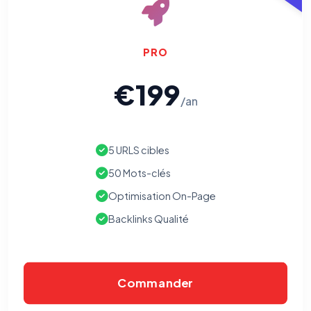
PRO
€199
/an
5 URLS cibles
50 Mots-clés
Optimisation On-Page
Backlinks Qualité
Commander