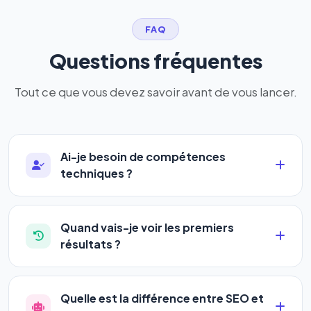
FAQ
Questions fréquentes
Tout ce que vous devez savoir avant de vous lancer.
Ai-je besoin de compétences
techniques ?
Absolument pas. Notre logiciel a été conçu pour
être accessible à
tous les profils
: artisans,
Quand vais-je voir les premiers
commerçants, auto-entrepreneurs, PME ou
résultats ?
agences. Pas de code, pas de configuration
La plupart de nos utilisateurs observent une
complexe — vous renseignez l'adresse de votre
amélioration de leur positionnement en
4 à 6
site, décrivez votre activité, et le logiciel gère tout
Quelle est la différence entre SEO et