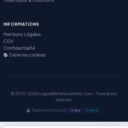
INFORMATIONS
Benjamin — Agent IA SEO &
GEO
Mentions Légales
CGV
Confidentialité
Gérer les cookies
© 2010-2026 LogicielReferencement.com - Tous droits
réservés.
Paiement Sécurisé
S
tripe
Pay
Pal