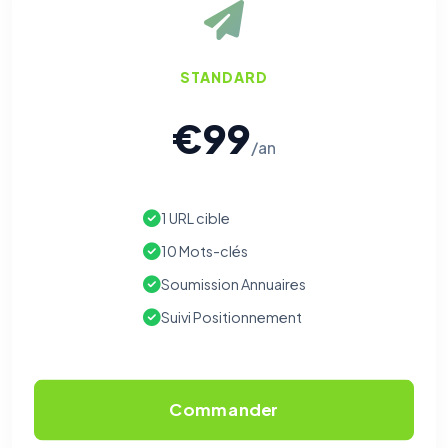
STANDARD
€99
/an
1 URL cible
10 Mots-clés
Soumission Annuaires
Suivi Positionnement
Commander