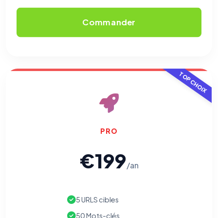
Commander
TOP CHOIX
PRO
€199
/an
5 URLS cibles
50 Mots-clés