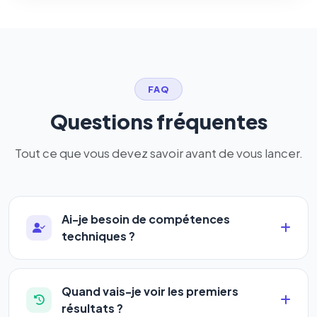
FAQ
Questions fréquentes
Tout ce que vous devez savoir avant de vous lancer.
Ai-je besoin de compétences
techniques ?
Absolument pas. Notre logiciel a été conçu pour
être accessible à
tous les profils
: artisans,
Quand vais-je voir les premiers
commerçants, auto-entrepreneurs, PME ou
résultats ?