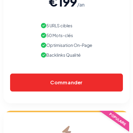
€199
/an
5 URLS cibles
⚙️
50 Mots-clés
Optimisation On-Page
Cookies essentiels
TOUJOURS ACTIF
Backlinks Qualité
Nécessaires au fonctionnement du site : session, sécurité,
mémorisation de vos choix de consentement. Ils ne
peuvent pas être désactivés.
Commander
Cookies analytiques
Nous aident à comprendre comment vous utilisez le site
(pages visitées, durée de visite) pour l'améliorer. Données
anonymisées via Google Analytics.
POPULAIRE
Cookies marketing
Permettent d'afficher des publicités pertinentes et de
mesurer l'efficacité de nos campagnes (Google Ads,
Meta/Facebook). Vous pouvez les refuser sans impact sur