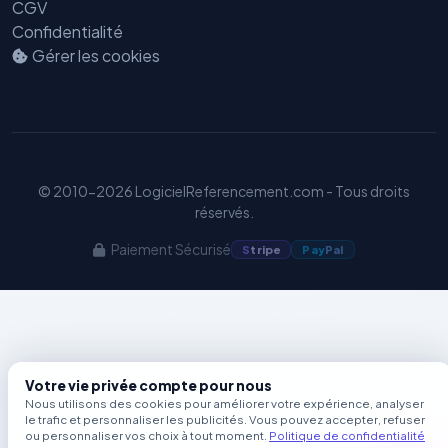
CGV
Benjamin — Agent IA SEO &
Confidentialité
GEO
Gérer les cookies
© 2010-2026 LogicielReferencement.com - Tous droits
réservés.
Paiement Sécurisé
S
tripe
Pay
Pal
Votre vie privée compte pour nous
Nous utilisons des cookies pour améliorer votre expérience, analyser
le trafic et personnaliser les publicités. Vous pouvez accepter, refuser
ou personnaliser vos choix à tout moment.
Politique de confidentialité