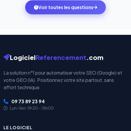
ambitions du moment — sans perdre vos données ni
monde. Vos données bancaires ne transitent jamais
Voir toutes les questions
votre historique.
par nos serveurs — elles sont gérées directement et
cryptées par ces plateformes certifiées PCI DSS.
Logiciel
Referencement
.com
La solution n°1 pour automatiser votre SEO (Google) et
votre GEO (IA). Positionnez votre site partout, sans
effort technique.
09 73 89 23 94
Lun-Ven: 9h30 - 18h00
LE LOGICIEL