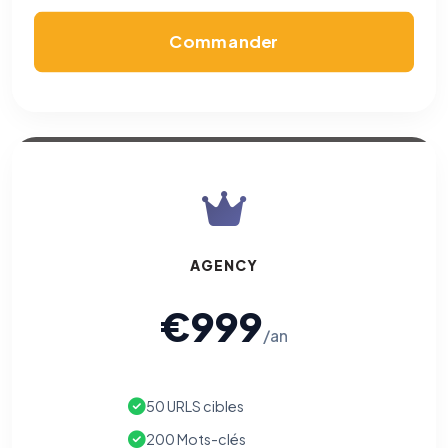
Commander
AGENCY
€999
/an
50 URLS cibles
200 Mots-clés