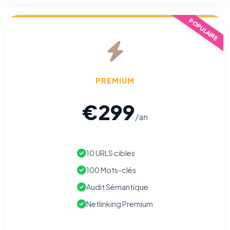
POPULAIRE
PREMIUM
€299
/an
10 URLS cibles
100 Mots-clés
Audit Sémantique
Netlinking Premium