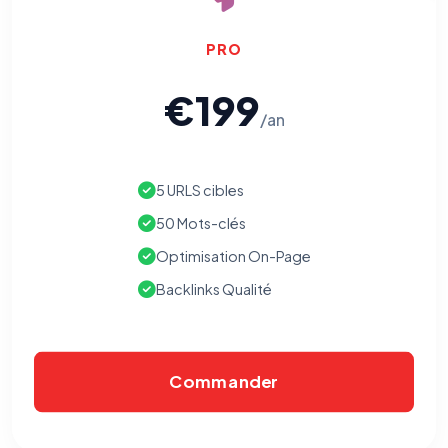
PRO
€199
/an
5 URLS cibles
50 Mots-clés
Optimisation On-Page
Backlinks Qualité
Commander