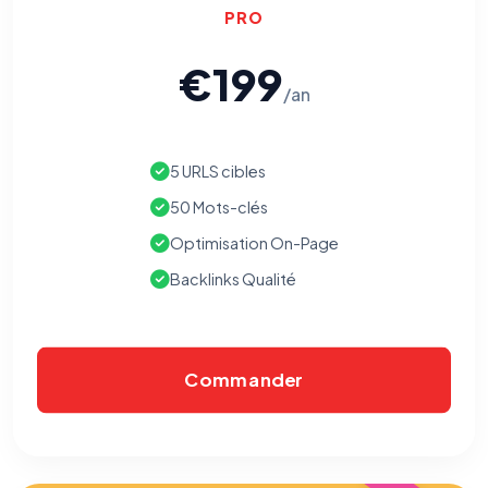
PRO
€199
/an
5 URLS cibles
50 Mots-clés
Optimisation On-Page
Backlinks Qualité
Commander