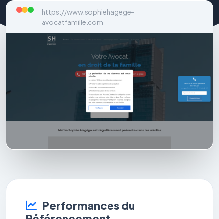
https://www.sophiehagege-
avocatfamille.com
Performances du
Référencement