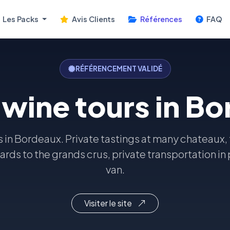
Les Packs
Avis Clients
Références
FAQ
RÉFÉRENCEMENT VALIDÉ
 wine tours in B
s in Bordeaux. Private tastings at many chateaux,
yards to the grands crus, private transportation in
van.
Visiter le site