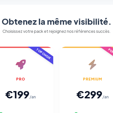
Nécessaires au fonctionnement du site : session, sécurité,
mémorisation de vos choix de consentement. Ils ne peuvent
pas être désactivés.
Obtenez la même visibilité.
Cookies analytiques
Choisissez votre pack et rejoignez nos références succès.
Nous aident à comprendre comment vous utilisez le site
(pages visitées, durée de visite) pour l'améliorer. Données
anonymisées via Google Analytics.
TOP CHOIX
POP
Cookies marketing
Permettent d'afficher des publicités pertinentes et de
mesurer l'efficacité de nos campagnes (Google Ads,
Meta/Facebook). Vous pouvez les refuser sans impact sur
PRO
PREMIUM
votre navigation.
€199
€299
/an
/an
Traceurs des courriels
HORS SITE WEB
Les e-mails peuvent contenir un pixel d'ouverture et des liens
traçants (Art. 82 loi Informatique et Libertés ; recommandation CNIL
pixels 2026 / FAQ juillet 2026).
Ce suivi n'est pas géré par ce