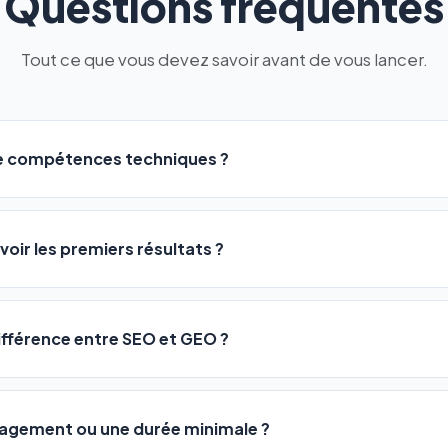
Questions fréquentes
Tout ce que vous devez savoir avant de vous lancer.
de compétences techniques ?
logiciel a été conçu pour être accessible à
tous les profils
: a
ME ou agences. Pas de code, pas de configuration complexe —
voir les premiers résultats ?
 décrivez votre activité, et le logiciel gère tout en automatiqu
sateurs observent une amélioration de leur positionnement en
4 
rathon, pas un sprint — mais notre logiciel
accélère considér
différence entre SEO et GEO ?
isant les actions SEO et GEO 24h/24. Vous suivez l'évolution 
Optimization) vous positionne sur les moteurs classiques : Goo
 Optimization) va plus loin : il fait en sorte que les IA généra
ngagement ou une durée minimale ?
us citent comme référence dans leurs réponses. Notre logiciel e