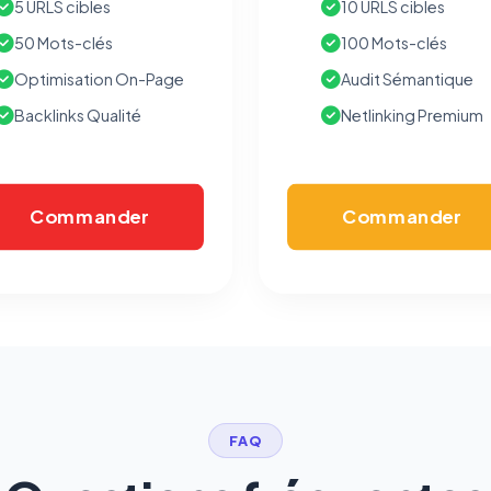
5 URLS cibles
10 URLS cibles
bandeau cookies
(cadre distinct du site web). Pour vous y
opposer : utilisez le
lien dédié en pied de chaque courriel
(« Pour
50 Mots-clés
100 Mots-clés
vous opposer à ce suivi ») — sans vous désinscrire des envois — ou
écrivez à
contact@logicielreferencement.com
. Détail :
Politique de
Optimisation On-Page
Audit Sémantique
confidentialité
(section Traceurs dans les Courriels).
Backlinks Qualité
Netlinking Premium
Commander
Commander
FAQ