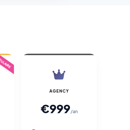
ULAIRE
AGENCY
€999
/an