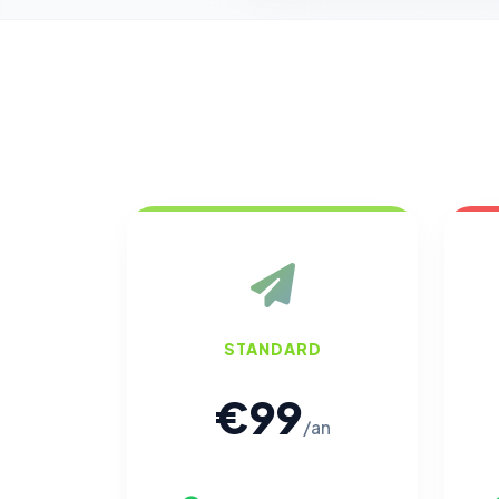
STANDARD
€99
/an