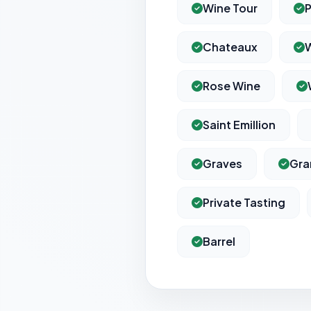
Wine Tour
P
Chateaux
Rose Wine
Saint Emillion
Graves
Gra
Private Tasting
Barrel