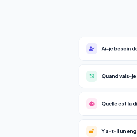
Ai-je besoin 
Absolument pas. Notre 
auto-entrepreneurs, P
Quand vais-je 
l'adresse de votre site,
La plupart de nos utili
référencement est un ma
Quelle est la 
progression
en automat
votre tableau de bord.
Le
SEO
(Search Engine 
GEO
(Generative Engine
Y a-t-il un e
Gemini et Perplexity
vo