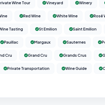
rivate Wine Tour
Vineyard
Winery
Wine
Red Wine
White Wine
Rosé 
Wine Tasting
St Emilion
Saint Emilion
Pauillac
Margaux
Sauternes
P
nd Cru
Grand Cru
Grands Crus
G
Private Transportation
Wine Guide
C
⚙️
Cookies essentiels
TOUJOURS ACTIF