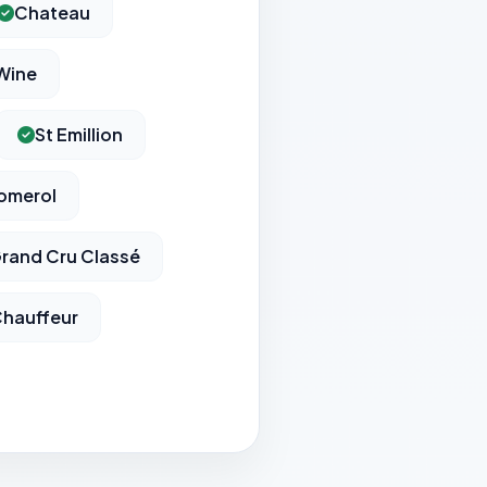
Chateau
Wine
St Emillion
omerol
rand Cru Classé
hauffeur