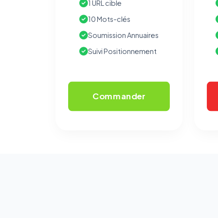
1 URL cible
10 Mots-clés
Soumission Annuaires
Suivi Positionnement
Commander