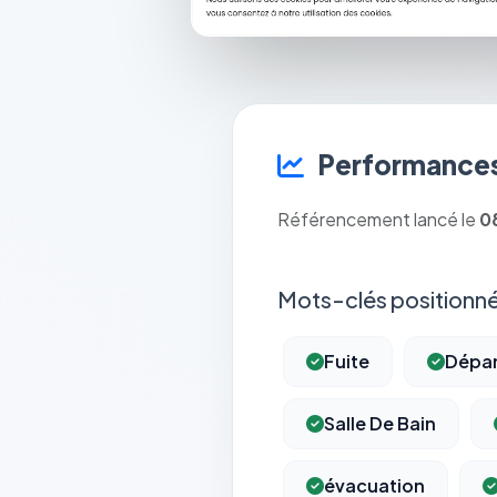
Performances
Référencement lancé le
0
Mots-clés positionné
Fuite
Dépa
Salle De Bain
évacuation