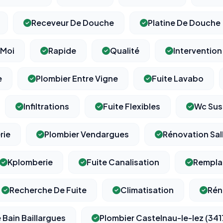
Permettent d'afficher des publicités pertinentes et de
mesurer l'efficacité de nos campagnes (Google Ads,
Receveur De Douche
Platine De Douche
Meta/Facebook). Vous pouvez les refuser sans impact sur
votre navigation.
 Moi
Rapide
Qualité
Intervention
Traceurs des courriels
HORS SITE WEB
Les e-mails peuvent contenir un pixel d'ouverture et des liens
e
Plombier Entre Vigne
Fuite Lavabo
traçants (Art. 82 loi Informatique et Libertés ; recommandation CNIL
pixels 2026 / FAQ juillet 2026).
Ce suivi n'est pas géré par ce
bandeau cookies
(cadre distinct du site web). Pour vous y
Infiltrations
Fuite Flexibles
Wc Su
opposer : utilisez le
lien dédié en pied de chaque courriel
(« Pour
vous opposer à ce suivi ») — sans vous désinscrire des envois — ou
écrivez à
contact@logicielreferencement.com
. Détail :
Politique de
rie
Plombier Vendargues
Rénovation Sal
confidentialité
(section Traceurs dans les Courriels).
Kplomberie
Fuite Canalisation
Rempla
Recherche De Fuite
Climatisation
Rén
 Bain Baillargues
Plombier Castelnau-le-lez (34