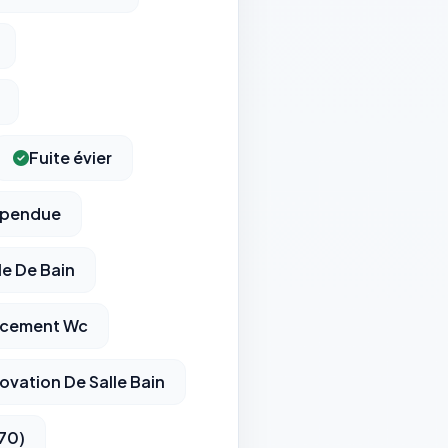
Fuite évier
spendue
le De Bain
cement Wc
ovation De Salle Bain
170)