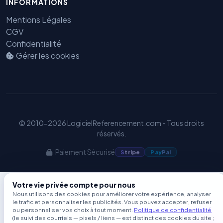
INFORMATIONS
GEO
Mentions Légales
CGV
Confidentialité
Gérer les cookies
© 2010-2026 LogicielReferencement.com - Tous droits
réservés.
Paiement Sécurisé
S
tripe
Pay
Pal
Votre vie privée compte pour nous
Nous utilisons des cookies pour améliorer votre expérience, analyser
le trafic et personnaliser les publicités. Vous pouvez accepter, refuser
ou personnaliser vos choix à tout moment.
Politique de confidentialité
(le suivi des courriels — pixels / liens — est distinct des cookies du site ;