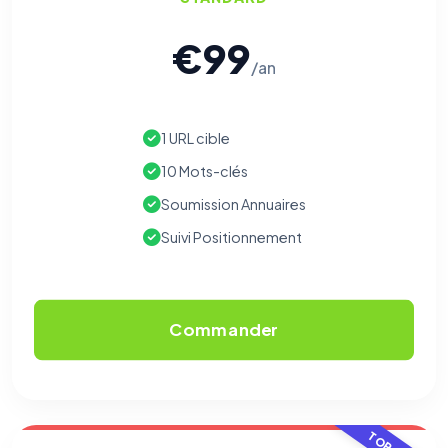
€99
/an
1 URL cible
10 Mots-clés
Soumission Annuaires
Suivi Positionnement
Commander