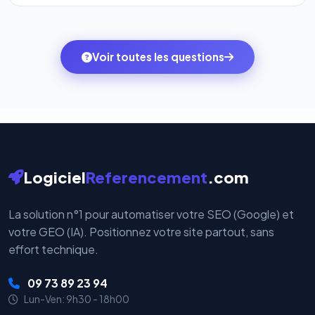
l'onglet
« Migrer votre pack »
pour basculer en
Totalement. Nous utilisons
Stripe
et
PayPal
, deux
quelques clics vers le pack qui correspond à vos
des systèmes de paiement les plus sécurisés au
ambitions du moment — sans perdre vos données ni
monde. Vos données bancaires ne transitent jamais
Voir toutes les questions
votre historique.
par nos serveurs — elles sont gérées directement et
cryptées par ces plateformes certifiées PCI DSS.
Logiciel
Referencement
.com
La solution n°1 pour automatiser votre SEO (Google) et
votre GEO (IA). Positionnez votre site partout, sans
effort technique.
09 73 89 23 94
Lun-Ven: 9h30 - 18h00