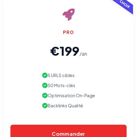
TOP CHOIX
PRO
€199
/an
5 URLS cibles
50 Mots-clés
Optimisation On-Page
Backlinks Qualité
⚙️
Commander