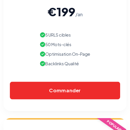
€199
/an
5 URLS cibles
50 Mots-clés
Optimisation On-Page
Backlinks Qualité
Commander
⚙️
Cookies essentiels
TOUJOURS ACTIF
POPULAIRE
Nécessaires au fonctionnement du site : session, sécurité,
mémorisation de vos choix de consentement. Ils ne