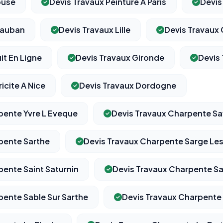
ouse
Devis Travaux Peinture A Paris
Devis
tauban
Devis Travaux Lille
Devis Travaux 
⚙️
it En Ligne
Devis Travaux Gironde
Devis 
icite A Nice
Devis Travaux Dordogne
Cookies essentiels
TOUJOURS ACTIF
Nécessaires au fonctionnement du site : session, sécurité,
mémorisation de vos choix de consentement. Ils ne peuvent
pente Yvre L Eveque
Devis Travaux Charpente Sa
pas être désactivés.
pente Sarthe
Devis Travaux Charpente Sarge Le
Cookies analytiques
Nous aident à comprendre comment vous utilisez le site
pente Saint Saturnin
Devis Travaux Charpente Sa
(pages visitées, durée de visite) pour l'améliorer. Données
anonymisées via Google Analytics.
pente Sable Sur Sarthe
Devis Travaux Charpente
Cookies marketing