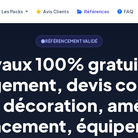
Les Packs
Avis Clients
Références
FAQ
RÉFÉRENCEMENT VALIDÉ
vaux 100% gratuit
ement, devis co
, décoration, a
cement, équip