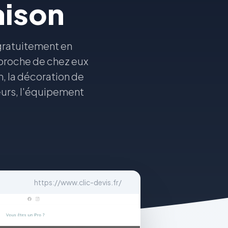
aison
 gratuitement en
x proche de chez eux
n, la décoration de
eurs, l'équipement
https://www.clic-devis.fr/