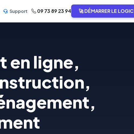
09 73 89 23 94
🚀 DÉMARRER LE LOGIC
Support
 en ligne,
nstruction,
ménagement,
ement