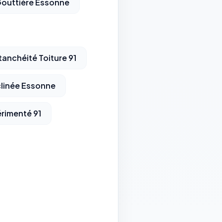
 Gouttière Essonne
tanchéité Toiture 91
clinée Essonne
rimenté 91