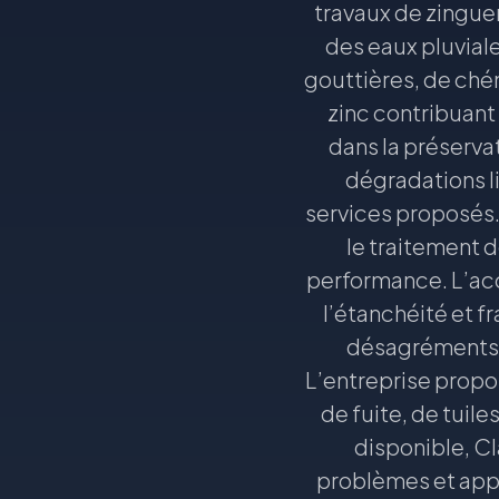
travaux de zinguer
des eaux pluviale
gouttières, de ché
zinc contribuant 
dans la préservat
dégradations li
services proposés.
le traitement d
performance. L’acc
l’étanchéité et f
désagréments e
L’entreprise propo
de fuite, de tuil
disponible, C
problèmes et appo