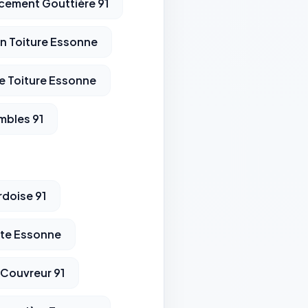
ement Gouttière 91
en Toiture Essonne
 Toiture Essonne
mbles 91
rdoise 91
te Essonne
 Couvreur 91