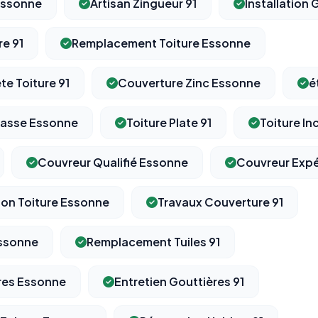
 Essonne
Artisan Zingueur 91
Installation
re 91
Remplacement Toiture Essonne
e Toiture 91
Couverture Zinc Essonne
é
rrasse Essonne
Toiture Plate 91
Toiture In
Couvreur Qualifié Essonne
Couvreur Expé
ion Toiture Essonne
Travaux Couverture 91
Essonne
Remplacement Tuiles 91
res Essonne
Entretien Gouttières 91