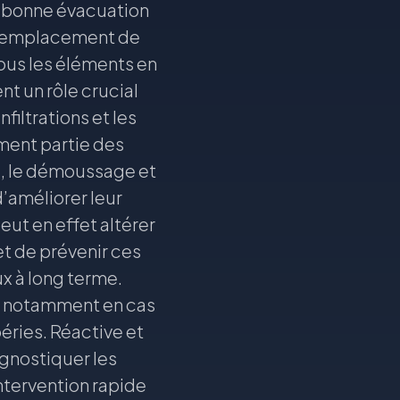
la bonne évacuation
le remplacement de
ous les éléments en
nt un rôle crucial
filtrations et les
ement partie des
e, le démoussage et
d’améliorer leur
ut en effet altérer
et de prévenir ces
x à long terme.
e, notamment en cas
éries. Réactive et
gnostiquer les
ntervention rapide