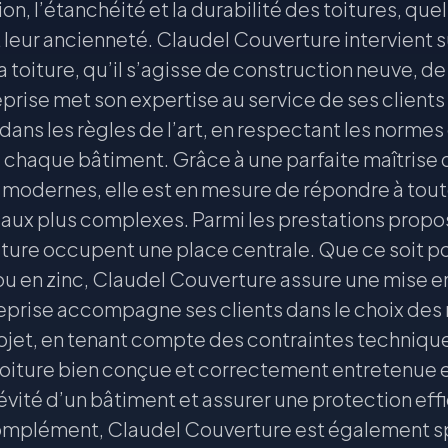
on, l’étanchéité et la durabilité des toitures, que
 leur ancienneté. Claudel Couverture intervient 
 la toiture, qu’il s’agisse de construction neuve, d
eprise met son expertise au service de ses clients 
 dans les règles de l’art, en respectant les normes 
e chaque bâtiment. Grâce à une parfaite maîtrise
t modernes, elle est en mesure de répondre à to
aux plus complexes. Parmi les prestations propos
iture occupent une place centrale. Que ce soit po
s ou en zinc, Claudel Couverture assure une mise 
reprise accompagne ses clients dans le choix des 
rojet, en tenant compte des contraintes technique
oiture bien conçue et correctement entretenue e
gévité d’un bâtiment et assurer une protection eff
omplément, Claudel Couverture est également sp