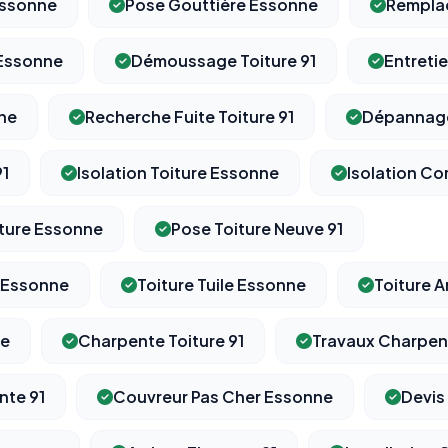
Essonne
Pose Gouttière Essonne
Remplac
 Essonne
Démoussage Toiture 91
Entreti
nne
Recherche Fuite Toiture 91
Dépannage
91
Isolation Toiture Essonne
Isolation Co
ture Essonne
Pose Toiture Neuve 91
 Essonne
Toiture Tuile Essonne
Toiture A
ne
Charpente Toiture 91
Travaux Charpen
nte 91
Couvreur Pas Cher Essonne
Devis