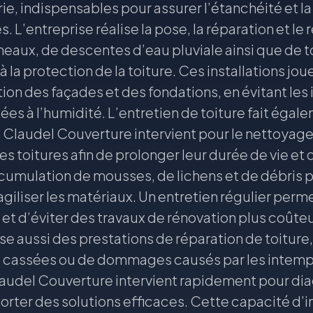
ie, indispensables pour assurer l’étanchéité et 
s. L’entreprise réalise la pose, la réparation et 
neaux, de descentes d’eau pluviale ainsi que de t
à la protection de la toiture. Ces installations joue
ion des façades et des fondations, en évitant les in
ées à l’humidité. L’entretien de toiture fait égal
 Claudel Couverture intervient pour le nettoyag
es toitures afin de prolonger leur durée de vie et 
umulation de mousses, de lichens et de débris pe
ragiliser les matériaux. Un entretien régulier perm
t d’éviter des travaux de rénovation plus coûteu
se aussi des prestations de réparation de toitur
es cassées ou de dommages causés par les intemp
laudel Couverture intervient rapidement pour dia
rter des solutions efficaces. Cette capacité d’i