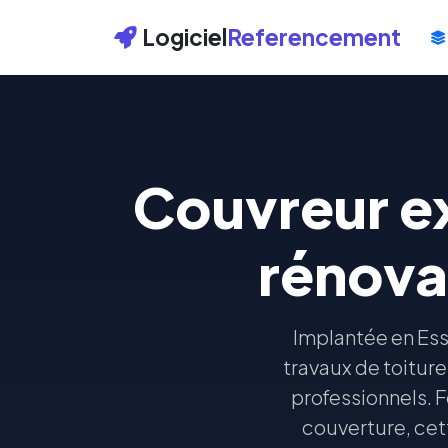
Logiciel
Referencement
Couvreur ex
rénova
Implantée en Ess
travaux de toiture
professionnels. F
couverture, cet