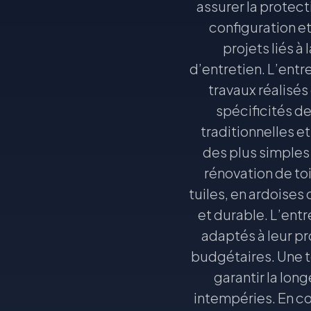
assurer la protecti
configuration et
projets liés à
d’entretien. L’entr
travaux réalisés
spécificités d
traditionnelles e
des plus simples 
rénovation de to
tuiles, en ardoise
et durable. L’ent
adaptés à leur p
budgétaires. Une t
garantir la lon
intempéries. En c