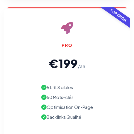
TOP CHOIX
PRO
€199
⚙️
/an
Cookies essentiels
TOUJOURS ACTIF
5 URLS cibles
Nécessaires au fonctionnement du site : session, sécurité,
mémorisation de vos choix de consentement. Ils ne
50 Mots-clés
peuvent pas être désactivés.
Optimisation On-Page
Cookies analytiques
Backlinks Qualité
Nous aident à comprendre comment vous utilisez le site
(pages visitées, durée de visite) pour l'améliorer. Données
anonymisées via Google Analytics.