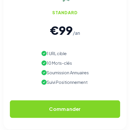
STANDARD
€99
/an
1 URL cible
10 Mots-clés
Soumission Annuaires
Suivi Positionnement
Commander