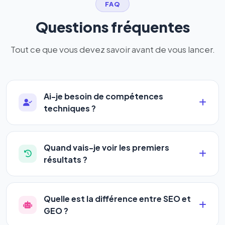
FAQ
Questions fréquentes
Tout ce que vous devez savoir avant de vous lancer.
Ai-je besoin de compétences
techniques ?
Absolument pas. Notre logiciel a été conçu pour
être accessible à
tous les profils
: artisans,
Quand vais-je voir les premiers
commerçants, auto-entrepreneurs, PME ou
résultats ?
agences. Pas de code, pas de configuration
La plupart de nos utilisateurs observent une
complexe — vous renseignez l'adresse de votre
amélioration de leur positionnement en
4 à 6
site, décrivez votre activité, et le logiciel gère tout
Quelle est la différence entre SEO et
semaines
. Le référencement est un marathon, pas
en automatique 24h/24.
GEO ?
un sprint — mais notre logiciel
accélère