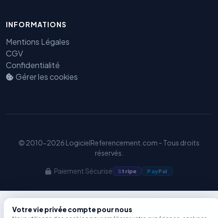
INFORMATIONS
Benjamin — Agent IA SEO &
GEO
Mentions Légales
CGV
Confidentialité
Gérer les cookies
© 2010-2026 LogicielReferencement.com - Tous droits
réservés.
Paiement Sécurisé
S
tripe
Pay
Pal
Votre vie privée compte pour nous