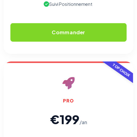
Suivi Positionnement
Commander
TOP CHOIX
PRO
€199
/an