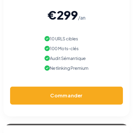
€299
/an
10 URLS cibles
100 Mots-clés
Audit Sémantique
Netlinking Premium
Commander