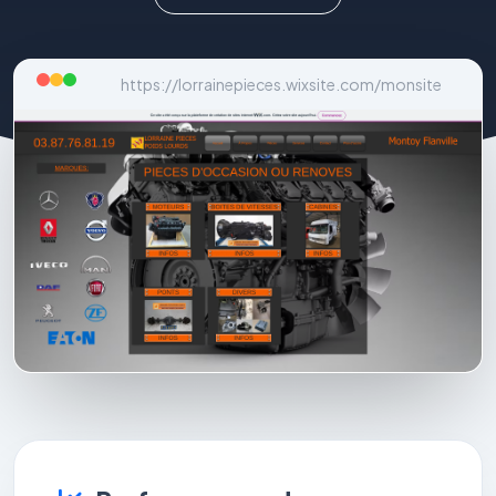
https://lorrainepieces.wixsite.com/monsite