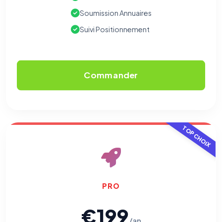
Soumission Annuaires
Suivi Positionnement
Commander
TOP CHOIX
PRO
€199
/an