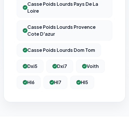
Casse Poids Lourds Pays De La
Loire
Casse Poids Lourds Provence
Cote D'azur
⚙️
Casse Poids Lourds Dom Tom
Cookies essentiels
TOUJOURS ACTIF
Nécessaires au fonctionnement du site : session, sécurité,
Dxi5
Dxi7
Voith
mémorisation de vos choix de consentement. Ils ne
peuvent pas être désactivés.
Hl6
Hl7
Hl5
Cookies analytiques
Nous aident à comprendre comment vous utilisez le site
(pages visitées, durée de visite) pour l'améliorer. Données
anonymisées via Google Analytics.
Cookies marketing
Permettent d'afficher des publicités pertinentes et de
mesurer l'efficacité de nos campagnes (Google Ads,