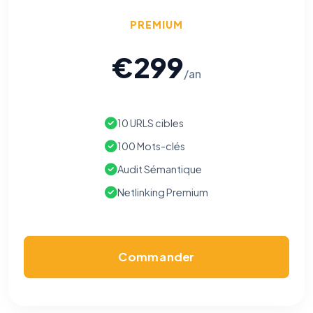
PREMIUM
€299
/an
10 URLS cibles
100 Mots-clés
Audit Sémantique
Netlinking Premium
Commander