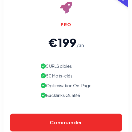
PRO
€199
/an
5 URLS cibles
50 Mots-clés
Optimisation On-Page
Backlinks Qualité
Commander