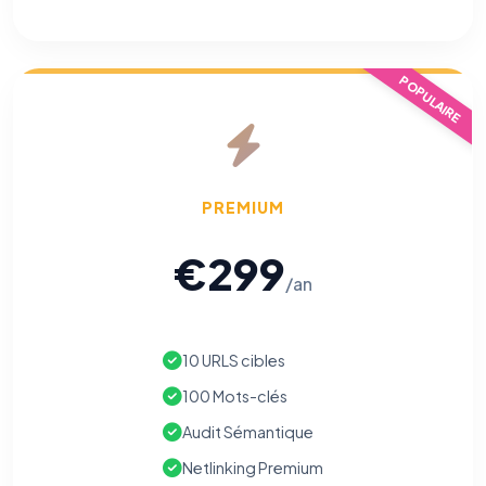
POPULAIRE
PREMIUM
€299
/an
10 URLS cibles
100 Mots-clés
Audit Sémantique
Netlinking Premium