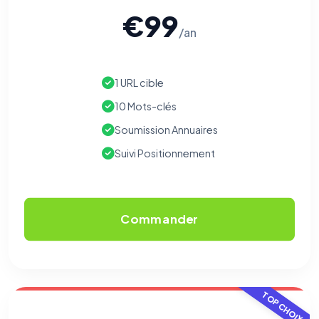
€99
/an
1 URL cible
10 Mots-clés
Soumission Annuaires
Suivi Positionnement
Commander
TOP CHOIX