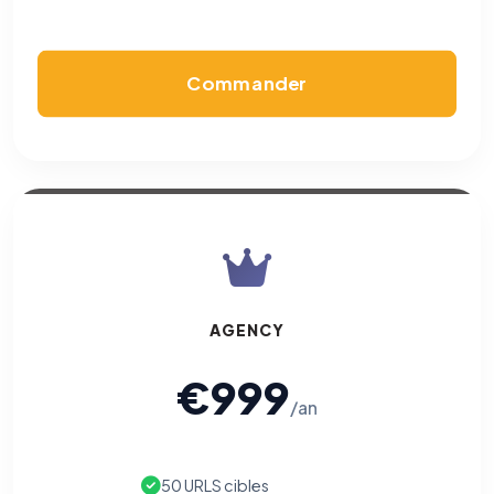
Commander
AGENCY
€999
/an
50 URLS cibles