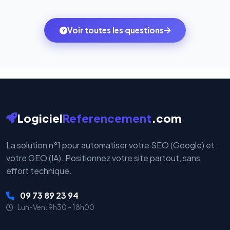
quelques clics vers le pack qui correspond à vos
des systèmes de paiement les plus sécurisés au
ambitions du moment — sans perdre vos données ni
monde. Vos données bancaires ne transitent jamais
Voir toutes les questions
votre historique.
par nos serveurs — elles sont gérées directement et
cryptées par ces plateformes certifiées PCI DSS.
Logiciel
Referencement
.com
La solution n°1 pour automatiser votre SEO (Google) et
votre GEO (IA). Positionnez votre site partout, sans
effort technique.
09 73 89 23 94
Lun-Ven: 9h30 - 18h00