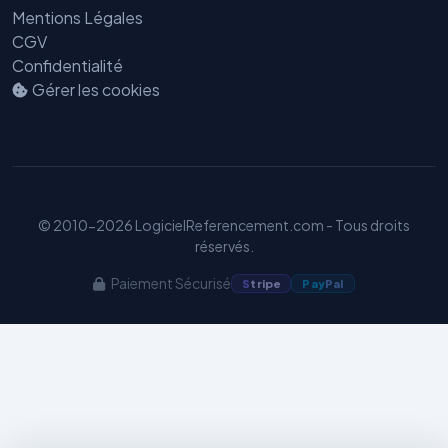
Mentions Légales
CGV
Confidentialité
Gérer les cookies
Benjamin — Agent IA SEO &
GEO
© 2010-2026 LogicielReferencement.com - Tous droits
réservés.
Paiement Sécurisé
S
tripe
Pay
Pal