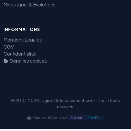
Mises à jour & Évolutions
INFORMATIONS
Mentions Légales
Benjamin — Agent IA SEO &
CGV
GEO
Confidentialité
Gérer les cookies
© 2010-2026 LogicielReferencement.com - Tous droits
réservés.
Paiement Sécurisé
S
tripe
Pay
Pal