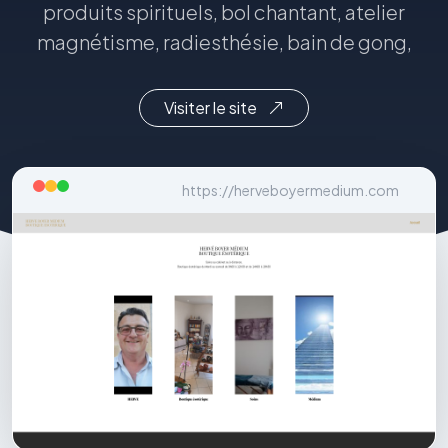
produits spirituels, bol chantant, atelier
magnétisme, radiesthésie, bain de gong,
Visiter le site
https://herveboyermedium.com