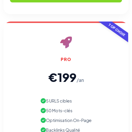
Les e-mails peuvent contenir un pixel d'ouverture et des liens
traçants (Art. 82 loi Informatique et Libertés ; recommandation CNIL
pixels 2026 / FAQ juillet 2026).
Ce suivi n'est pas géré par ce
bandeau cookies
(cadre distinct du site web). Pour vous y
opposer : utilisez le
lien dédié en pied de chaque courriel
(« Pour
vous opposer à ce suivi ») — sans vous désinscrire des envois — ou
TOP CHOIX
écrivez à
contact@logicielreferencement.com
. Détail :
Politique de
confidentialité
(section Traceurs dans les Courriels).
PRO
€199
/an
5 URLS cibles
50 Mots-clés
Optimisation On-Page
Backlinks Qualité