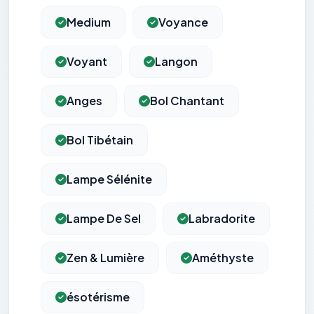
Medium
Voyance
Voyant
Langon
Anges
Bol Chantant
Bol Tibétain
Lampe Sélénite
Lampe De Sel
Labradorite
Zen & Lumière
Améthyste
ésotérisme