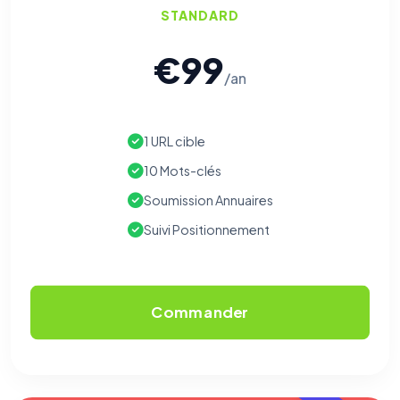
STANDARD
€99
/an
1 URL cible
10 Mots-clés
Soumission Annuaires
Suivi Positionnement
Commander