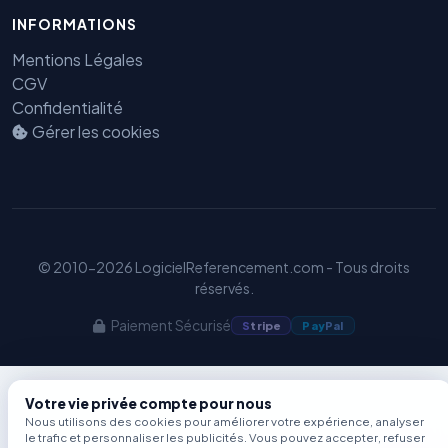
INFORMATIONS
Benjamin — Agent IA SEO &
GEO
Mentions Légales
CGV
Confidentialité
Gérer les cookies
© 2010-2026 LogicielReferencement.com - Tous droits
réservés.
Paiement Sécurisé
S
tripe
Pay
Pal
Votre vie privée compte pour nous
Nous utilisons des cookies pour améliorer votre expérience, analyser
le trafic et personnaliser les publicités. Vous pouvez accepter, refuser