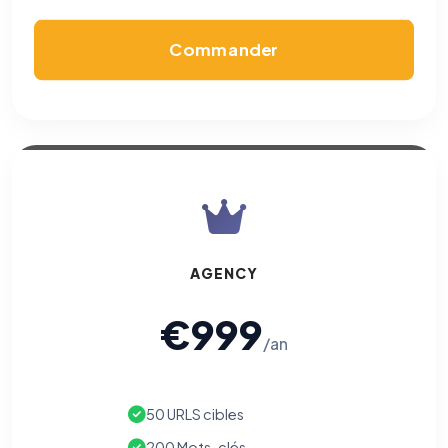
Commander
AGENCY
€999
/an
50 URLS cibles
200 Mots-clés