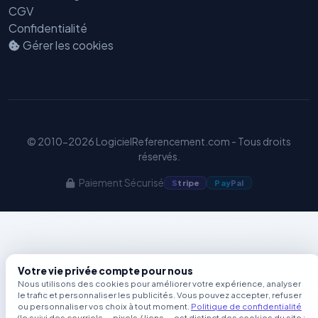
Benjamin — Agent IA SEO &
CGV
GEO
Confidentialité
Gérer les cookies
© 2010-2026 LogicielReferencement.com - Tous droits
réservés.
Paiement Sécurisé
S
tripe
Pay
Pal
Votre vie privée compte pour nous
Nous utilisons des cookies pour améliorer votre expérience, analyser
le trafic et personnaliser les publicités. Vous pouvez accepter, refuser
ou personnaliser vos choix à tout moment.
Politique de confidentialité
(le suivi des courriels — pixels / liens — est distinct des cookies du site ;