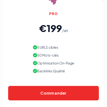
PRO
€199
/an
5 URLS cibles
50 Mots-clés
Optimisation On-Page
Backlinks Qualité
Commander