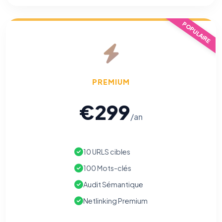
POPULAIRE
PREMIUM
€299
/an
10 URLS cibles
100 Mots-clés
Audit Sémantique
Netlinking Premium