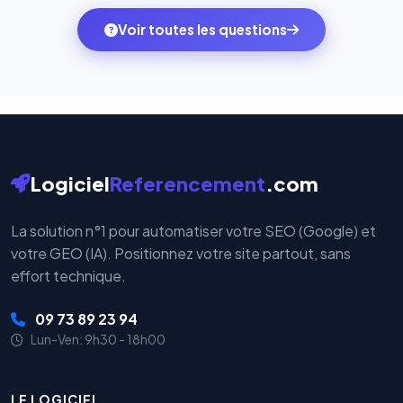
ambitions du moment — sans perdre vos données ni
monde. Vos données bancaires ne transitent jamais
Voir toutes les questions
votre historique.
par nos serveurs — elles sont gérées directement et
cryptées par ces plateformes certifiées PCI DSS.
Logiciel
Referencement
.com
La solution n°1 pour automatiser votre SEO (Google) et
votre GEO (IA). Positionnez votre site partout, sans
effort technique.
09 73 89 23 94
Lun-Ven: 9h30 - 18h00
LE LOGICIEL