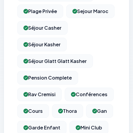
Plage Privée
Sejour Maroc
Séjour Casher
Séjour Kasher
Séjour Glatt Glatt Kasher
Pension Complete
Rav Cremisi
Conférences
Cours
Thora
Gan
Garde Enfant
Mini Club