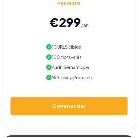
PREMIUM
€299
/an
10 URLS cibles
100 Mots-clés
Audit Sémantique
Netlinking Premium
Commander