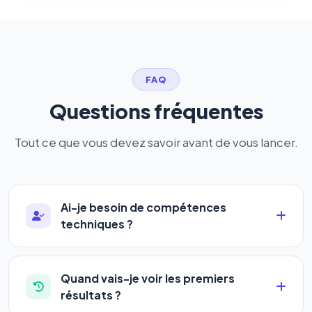
FAQ
Questions fréquentes
Tout ce que vous devez savoir avant de vous lancer.
Ai-je besoin de compétences
techniques ?
Absolument pas. Notre logiciel a été conçu pour
être accessible à
tous les profils
: artisans,
Quand vais-je voir les premiers
commerçants, auto-entrepreneurs, PME ou
résultats ?
agences. Pas de code, pas de configuration