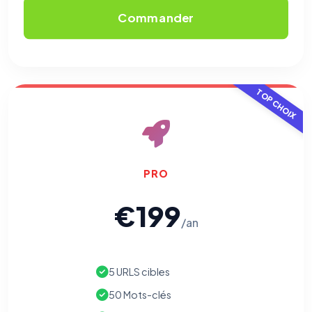
Commander
TOP CHOIX
PRO
€199
/an
5 URLS cibles
50 Mots-clés