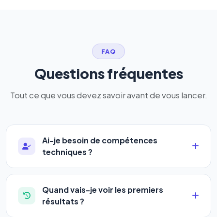
FAQ
Questions fréquentes
Tout ce que vous devez savoir avant de vous lancer.
Ai-je besoin de compétences
techniques ?
Absolument pas. Notre logiciel a été conçu pour
être accessible à
tous les profils
: artisans,
Quand vais-je voir les premiers
commerçants, auto-entrepreneurs, PME ou
résultats ?
agences. Pas de code, pas de configuration