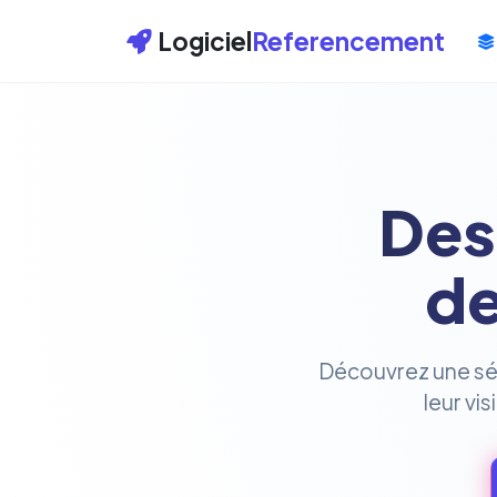
Logiciel
Referencement
Des
de
Découvrez une séle
leur vi