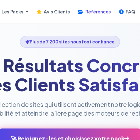
Les Packs
Avis Clients
Références
FAQ
Plus de 7 200 sites nous font confiance
 Résultats Concr
s Clients Satisfa
ction de sites qui utilisent activement notre logi
sibilité et atteindre la 1ère page des moteurs de re
🚀 Rejoignez-les et choisissez votre pack