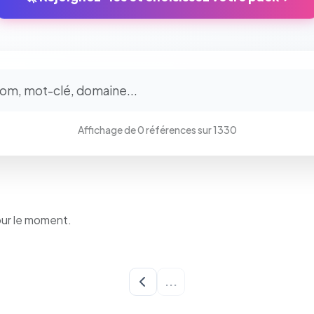
⚙️
Cookies essentiels
TOUJOURS ACTIF
Affichage de 0 références sur 1330
Nécessaires au fonctionnement du site : session, sécurité,
mémorisation de vos choix de consentement. Ils ne peuvent
pas être désactivés.
Cookies analytiques
our le moment.
Nous aident à comprendre comment vous utilisez le site
(pages visitées, durée de visite) pour l'améliorer. Données
anonymisées via Google Analytics.
...
Cookies marketing
Permettent d'afficher des publicités pertinentes et de