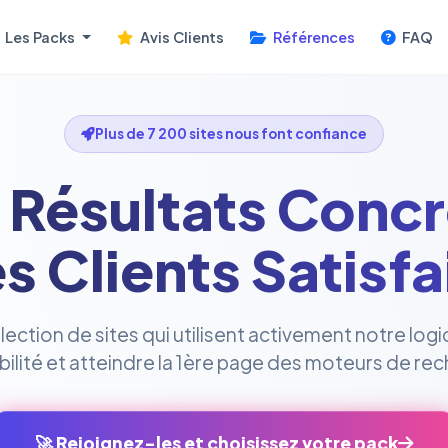
Les Packs
Avis Clients
Références
FAQ
Plus de 7 200 sites nous font confiance
 Résultats Concr
s Clients Satisfa
ction de sites qui utilisent activement notre logi
sibilité et atteindre la 1ère page des moteurs de re
🚀 Rejoignez-les et choisissez votre pack