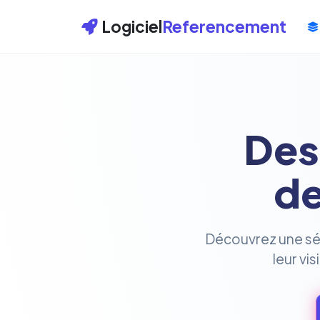
Logiciel
Referencement
Des
de
Découvrez une séle
leur vi