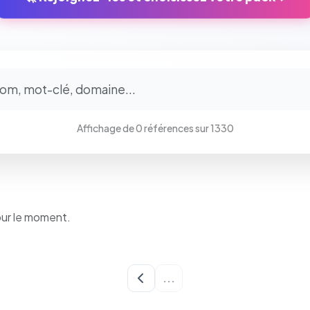
⚙️
Cookies essentiels
TOUJOURS ACTIF
Affichage de 0 références sur 1330
Nécessaires au fonctionnement du site : session, sécurité,
mémorisation de vos choix de consentement. Ils ne peuvent
pas être désactivés.
Cookies analytiques
our le moment.
Nous aident à comprendre comment vous utilisez le site
(pages visitées, durée de visite) pour l'améliorer. Données
anonymisées via Google Analytics.
...
Cookies marketing
Permettent d'afficher des publicités pertinentes et de