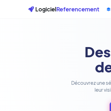
Logiciel
Referencement
Des
de
Découvrez une séle
leur vi