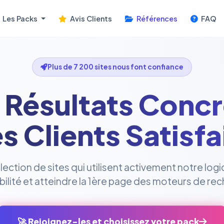
Les Packs
Avis Clients
Références
FAQ
Plus de 7 200 sites nous font confiance
 Résultats Concr
s Clients Satisfa
ction de sites qui utilisent activement notre logi
sibilité et atteindre la 1ère page des moteurs de re
🚀 Rejoignez-les et choisissez votre pack