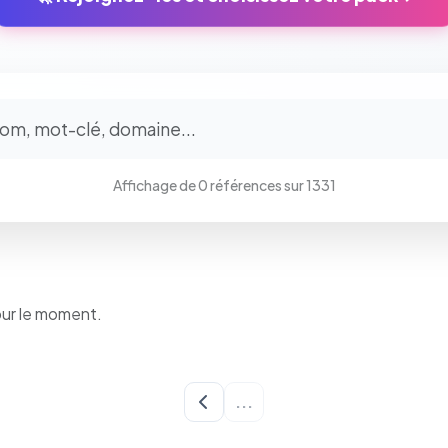
⚙️
Cookies essentiels
TOUJOURS ACTIF
Affichage de 0 références sur 1331
Nécessaires au fonctionnement du site : session, sécurité,
mémorisation de vos choix de consentement. Ils ne peuvent
pas être désactivés.
Cookies analytiques
our le moment.
Nous aident à comprendre comment vous utilisez le site
(pages visitées, durée de visite) pour l'améliorer. Données
anonymisées via Google Analytics.
...
Cookies marketing
Permettent d'afficher des publicités pertinentes et de