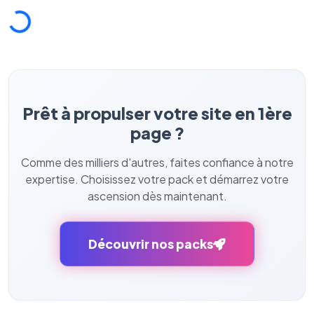
⚙️
Cookies essentiels
TOUJOURS ACTIF
Prêt à propulser votre site en 1ère
Nécessaires au fonctionnement du site : session, sécurité,
mémorisation de vos choix de consentement. Ils ne
page ?
peuvent pas être désactivés.
Comme des milliers d'autres, faites confiance à notre
Cookies analytiques
expertise. Choisissez votre pack et démarrez votre
Nous aident à comprendre comment vous utilisez le site
(pages visitées, durée de visite) pour l'améliorer. Données
ascension dès maintenant.
anonymisées via Google Analytics.
Cookies marketing
Découvrir nos packs
Permettent d'afficher des publicités pertinentes et de
mesurer l'efficacité de nos campagnes (Google Ads,
Meta/Facebook). Vous pouvez les refuser sans impact sur
votre navigation.