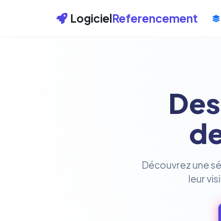
Logiciel
Referencement
Des
de
Découvrez une séle
leur vi