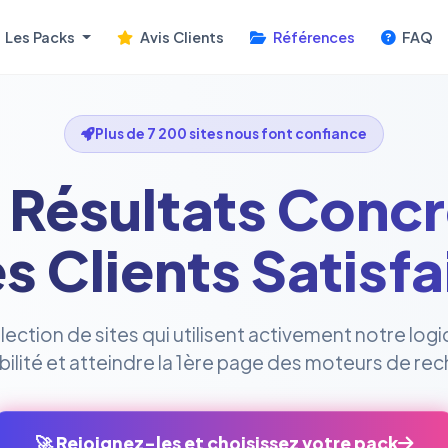
Les Packs
Avis Clients
Références
FAQ
Plus de 7 200 sites nous font confiance
 Résultats Concr
s Clients Satisfa
ction de sites qui utilisent activement notre logi
sibilité et atteindre la 1ère page des moteurs de re
🚀 Rejoignez-les et choisissez votre pack