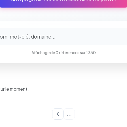
⚙️
Cookies essentiels
TOUJOURS ACTIF
Affichage de 0 références sur 1330
Nécessaires au fonctionnement du site : session, sécurité,
mémorisation de vos choix de consentement. Ils ne peuvent
pas être désactivés.
Cookies analytiques
our le moment.
Nous aident à comprendre comment vous utilisez le site
(pages visitées, durée de visite) pour l'améliorer. Données
anonymisées via Google Analytics.
...
Cookies marketing
Permettent d'afficher des publicités pertinentes et de