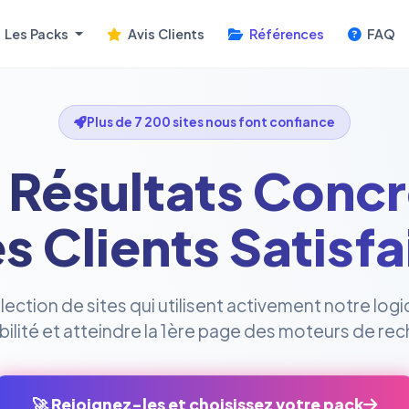
Les Packs
Avis Clients
Références
FAQ
Plus de 7 200 sites nous font confiance
 Résultats Concr
s Clients Satisfa
ction de sites qui utilisent activement notre logi
sibilité et atteindre la 1ère page des moteurs de re
🚀 Rejoignez-les et choisissez votre pack