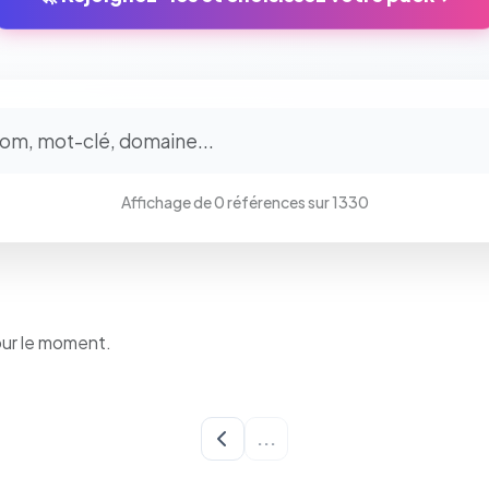
⚙️
Cookies essentiels
TOUJOURS ACTIF
Affichage de 0 références sur 1330
Nécessaires au fonctionnement du site : session, sécurité,
mémorisation de vos choix de consentement. Ils ne peuvent
pas être désactivés.
Cookies analytiques
our le moment.
Nous aident à comprendre comment vous utilisez le site
(pages visitées, durée de visite) pour l'améliorer. Données
anonymisées via Google Analytics.
...
Cookies marketing
Permettent d'afficher des publicités pertinentes et de