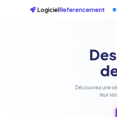
Logiciel
Referencement
Des
de
Découvrez une séle
leur vi